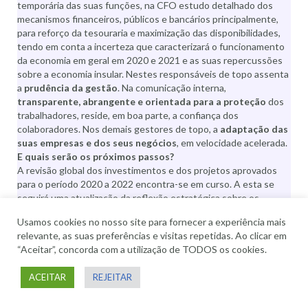
temporária das suas funções, na CFO estudo detalhado dos
mecanismos financeiros, públicos e bancários principalmente,
para reforço da tesouraria e maximização das disponibilidades,
tendo em conta a incerteza que caracterizará o funcionamento
da economia em geral em 2020 e 2021 e as suas repercussões
sobre a economia insular. Nestes responsáveis de topo assenta
a
prudência da gestão
. Na comunicação interna,
transparente, abrangente e orientada para a proteção
dos
trabalhadores, reside, em boa parte, a confiança dos
colaboradores. Nos demais gestores de topo, a
adaptação das
suas empresas e dos seus negócios
, em velocidade acelerada.
E quais serão os próximos passos?
A revisão global dos investimentos e dos projetos aprovados
para o período 2020 a 2022 encontra-se em curso. A esta se
seguirá uma atualização da reflexão estratégica sobre os
objetivos a médio prazo. O mote será o de proteger o presente
Usamos cookies no nosso site para fornecer a experiência mais
e o futuro das empresas do Grupo Bensaude, acelerar a
relevante, as suas preferências e visitas repetidas. Ao clicar em
digitalização da organização, introduzir duravelmente, quando
“Aceitar”, concorda com a utilização de TODOS os cookies.
aconselhável, a prática do teletrabalho, permanecer atentos a
novas oportunidades, dentro e fora da região em que o Grupo
ACEITAR
REJEITAR
Bensaude opera.
A MY CHANGE tem como propósito
apoiar processos de
mudança na vertente das Pessoas
e procura, neste momento