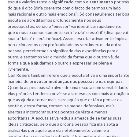
escuta valoriza tanto o
significado
como o
sentimento
por trás
do que é dito (diria coerente com o facto de termos um lado
mais racional e outro mais emocional). Só conseguiremos ter boa
escuta se acreditarmos profundamente nos seus
pressupostos, senão o “emissor” vai identificar rapidamente
que o nosso comportamento será “vazio” e estéril” (diria que vai
soar a “falso” e será ineficaz). Assim, escutar ativamente implica
percecionarmos com profundidade os sentimentos da outra
pessoa, percebermos o significado das experiências para o
outro, e tentamos ver o mundo da forma que o outro vê, de
forma a que a ajudarmos o outro a expressar-se plena e
livremente.
Carl Rogers também refere que a escuta ativa é uma importante
maneira de
provocar mudanças nas pessoas e nas equipas
.
Quando as pessoas são alvos de uma escuta com sensibilidade,
elas próprias tendem a ouvir-se a si mesmas com mais atenção o
que as ajuda a tornar mais claro aquilo que estão a pensar e a
sentir e, desta forma, tornam-se menos defensivas, mais
abertas a incorporar outros pontos de vista e menos
autoritárias. A escuta ativa reduz a ameaça de se ter as suas
ideias criticadas, pelo que a própria pessoa fica mais apta a
analisá-las por aquilo que elas efetivamente valem e a
aprofundar a sua própria reflexão. Os membros das equipas