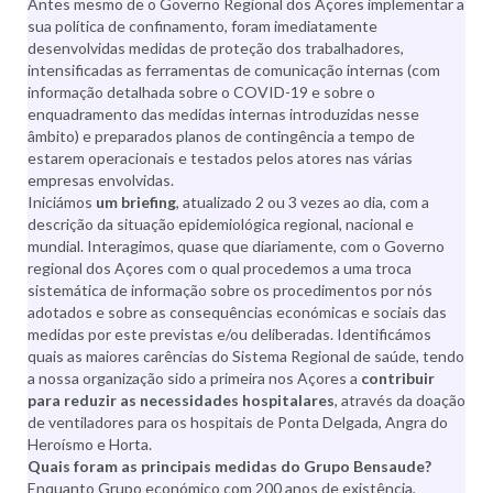
Antes mesmo de o Governo Regional dos Açores implementar a
sua política de confinamento, foram imediatamente
desenvolvidas medidas de proteção dos trabalhadores,
intensificadas as ferramentas de comunicação internas (com
informação detalhada sobre o COVID-19 e sobre o
enquadramento das medidas internas introduzidas nesse
âmbito) e preparados planos de contingência a tempo de
estarem operacionais e testados pelos atores nas várias
empresas envolvidas.
Iniciámos
um briefing
, atualizado 2 ou 3 vezes ao dia, com a
descrição da situação epidemiológica regional, nacional e
mundial. Interagimos, quase que diariamente, com o Governo
regional dos Açores com o qual procedemos a uma troca
sistemática de informação sobre os procedimentos por nós
adotados e sobre as consequências económicas e sociais das
medidas por este previstas e/ou deliberadas. Identificámos
quais as maiores carências do Sistema Regional de saúde, tendo
a nossa organização sido a primeira nos Açores a
contribuir
para reduzir as necessidades hospitalares
, através da doação
de ventiladores para os hospitais de Ponta Delgada, Angra do
Heroísmo e Horta.
Quais foram as principais medidas do Grupo Bensaude?
Enquanto Grupo económico com 200 anos de existência,