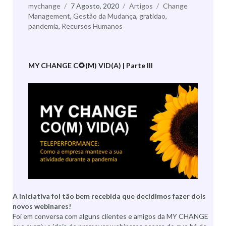
Autor
mychange
Publicado
7 Agosto, 2020
Categorias
Artigos
Etiquetas
Change
Management
,
a
Gestão da Mudança
,
gratidao
,
pandemia
,
Recursos Humanos
MY CHANGE C🌻(M) VID(A) | Parte III
A iniciativa foi tão bem recebida que decidimos fazer dois
novos webinares!
Foi em conversa com alguns clientes e amigos da MY CHANGE