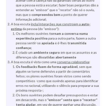
acenar com a cabeça não dá garantias certas ao outro
que a pessoa está a escutar; fazer boas perguntas dão a
entender ao “emissor” que o “recetor” não só o ouviu,
mas que o
compreendeu bem
a ponto de querer
informação adicional;
A boa escuta
inclui interações que constroem a
auto-
estima
da pessoa (do “emissor”):
Os melhores ouvintes
tornam a conversa numa
experiência positiva
para a outra parte, fazem a outra
pessoa sentir-se
apoiada
e é-lhes
transmitida
confiança;
É criado um
ambiente seguro
em que os assuntos e as
diferenças são
discutidas abertamente
A boa escuta é vista como uma
conversa colaborativa
:
Os feedbacks fluem de forma agradável
, sem que
alguém se torne defensivo a partir de comentários
feitos; os piores ouvintes foram vistos como sendo
competitivos -como que ouvindo apenas para identificar
erros no racional, utilizando o silêncio para preparar a sua
próxima resposta-;
Os bons ouvintes podem desafiar pressupostos e estar
em desacordo, mas o
“emissor” sente que o “recetor”
tenta ajudar
, em vez de querer ganhar uma discussão.