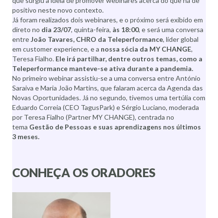
que surgiu a ideia de promover webinares acerca do que há de
positivo neste novo contexto.
Já foram realizados dois webinares, e o próximo será exibido em
direto no
dia 23/07
, quinta-feira,
às 18:00
, e será uma conversa
entre
João Tavares, CHRO da Teleperformance
, líder global
em customer experience, e a
nossa sócia da MY CHANGE
,
Teresa Fialho.
Ele irá partilhar, dentre outros temas, como a
Teleperformance manteve-se ativa durante a pandemia.
No primeiro webinar assistiu-se a uma conversa entre António
Saraiva e Maria João Martins, que falaram acerca da Agenda das
Novas Oportunidades. Já no segundo, tivemos uma tertúlia com
Eduardo Correia (CEO TagusPark) e Sérgio Luciano, moderada
por Teresa Fialho (Partner MY CHANGE), centrada no
tema
Gestão de Pessoas e suas aprendizagens nos últimos
3 meses.
CONHEÇA OS ORADORES