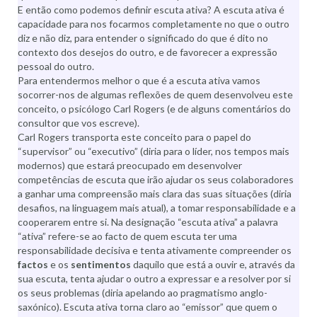
E então como podemos definir escuta ativa? A escuta ativa é
capacidade para nos focarmos completamente no que o outro
diz e não diz, para entender o significado do que é dito no
contexto dos desejos do outro, e de favorecer a expressão
pessoal do outro.
Para entendermos melhor o que é a escuta ativa vamos
socorrer-nos de algumas reflexões de quem desenvolveu este
conceito, o psicólogo Carl Rogers (e de alguns comentários do
consultor que vos escreve).
Carl Rogers transporta este conceito para o papel do
“supervisor” ou “executivo” (diria para o líder, nos tempos mais
modernos) que estará preocupado em desenvolver
competências de escuta que irão ajudar os seus colaboradores
a ganhar uma compreensão mais clara das suas situações (diria
desafios, na linguagem mais atual), a tomar responsabilidade e a
cooperarem entre si. Na designação “escuta ativa” a palavra
“ativa” refere-se ao facto de quem escuta ter uma
responsabilidade decisiva e tenta ativamente compreender os
factos
e os
sentimentos
daquilo que está a ouvir e, através da
sua escuta, tenta ajudar o outro a expressar e a resolver por si
os seus problemas (diria apelando ao pragmatismo anglo-
saxónico). Escuta ativa torna claro ao “emissor” que quem o