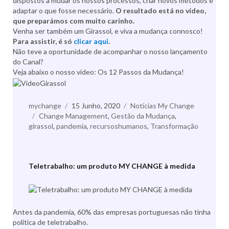
dispostos a mudar os nossos processos, criar novos métodos e
adaptar o que fosse necessário.
O resultado está no vídeo,
que preparámos com muito carinho.
Venha ser também um Girassol, e viva a mudança connosco!
Para assistir, é só
clicar aqui
.
Não teve a oportunidade de acompanhar o nosso lançamento
do Canal?
Veja abaixo o nosso vídeo: Os 12 Passos da Mudança!
Autor
mychange
Publicado
15 Junho, 2020
Categorias
Notícias My Change
Etiquetas
Change Management
a
,
Gestão da Mudança
,
girassol
,
pandemia
,
recursoshumanos
,
Transformação
Teletrabalho: um produto MY CHANGE à medida
Antes da pandemia, 60% das empresas portuguesas não tinha
política de teletrabalho.