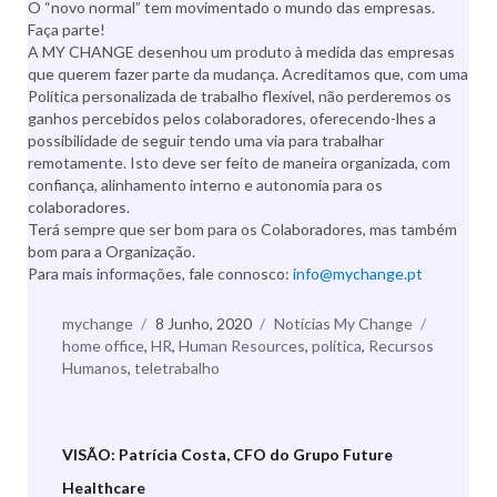
O “novo normal” tem movimentado o mundo das empresas.
Faça parte!
A MY CHANGE desenhou um produto à medida das empresas
que querem fazer parte da mudança. Acreditamos que, com uma
Política personalizada de trabalho flexível, não perderemos os
ganhos percebidos pelos colaboradores, oferecendo-lhes a
possibilidade de seguir tendo uma via para trabalhar
remotamente. Isto deve ser feito de maneira organizada, com
confiança, alinhamento interno e autonomia para os
colaboradores.
Terá sempre que ser bom para os Colaboradores, mas também
bom para a Organização.
Para mais informações, fale connosco:
info@mychange.pt
Autor
mychange
Publicado
8 Junho, 2020
Categorias
Notícias My Change
Etiqueta
home office
,
HR
a
,
Human Resources
,
política
,
Recursos
Humanos
,
teletrabalho
VISÃO: Patrícia Costa, CFO do Grupo Future
Healthcare