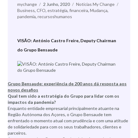
Autor
mychange
Publicado
2 Junho, 2020
Categorias
Notícias My Change
Etiqueta
Business
,
CFO
a
,
estratégia
,
financeira
,
Mudança
,
pandemia
,
recursoshumanos
VISÃO: António Castro Freire, Deputy Chairman
do Grupo Bensaude
Grupo Bensaude: experiência de 200 anos dá resposta aos
novos desafios
Qual tem sido a estratégia do Grupo para lidar com os
impactos da pandemia?
Enquanto entidade empresarial principalmente atuante na
Região Autónoma dos Açores, o Grupo Bensaude tem
enfrentado o momento atual com prudência e com uma atitude
de solidariedade para com os seus trabalhadores, clientes e
parceiros.