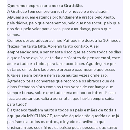
Queremos expressar a nossa Gratidão.
A Gratidão tem sempre um rosto, o nosso e o de alguém.
Alguém a quem estamos profundamente gratos pelo gesto,
pela dádiva, pelo que recebemos, pelo que nos tocou, pelo que
nos deu, pelo valor para a vida, para a mudança, para o que
somos.
Começo por agradecer ao meu Pai, que me deixou há 10 meses.
“Fazes-me tanta falta. Aprendi tanto contigo. A ser
empreendedora
, a sentir este risco que se corre todos os dias
e que não se explica, este dar de si antes de pensar em si, este
amor a tudo e a todos para fazer acontecer. Agradeço-te por
estares em todo o lado onde procuro paz, mesmo que esses
lugares sejam longe e nem saiba muitas vezes onde são.
Agradeço-te as conversas que recordo e os abraços que de
olhos fechados sinto como os teus votos de confiança que
sempre tinhas, sobre que tudo seria melhor no futuro. E isso
fazia acreditar que valia a pena lutar, que havia sempre saída
para tudo!”
E agradeço também muito a todos
os pais e mães de
toda a
equipa da MY CHANGE
, também àqueles tão queridos que já
partiram e a todos os outros, o legado maravilhoso que
ensinaram aos seus filhos da paixão pelas pessoas, que tanto