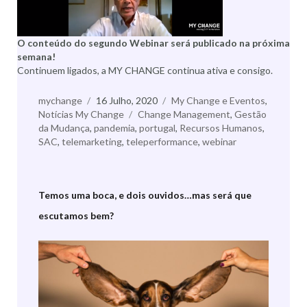
O conteúdo do segundo Webinar será publicado na próxima
semana!
Continuem ligados, a MY CHANGE continua ativa e consigo.
Autor
mychange
Publicado
16 Julho, 2020
Categorias
My Change e Eventos
,
Notícias My Change
a
Etiquetas
Change Management
,
Gestão
da Mudança
,
pandemia
,
portugal
,
Recursos Humanos
,
SAC
,
telemarketing
,
teleperformance
,
webinar
Temos uma boca, e dois ouvidos…mas será que
escutamos bem?