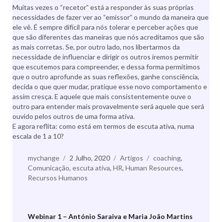
Muitas vezes o “recetor” está a responder às suas próprias
necessidades de fazer ver ao “emissor” o mundo da maneira que
ele vê. É sempre difícil para nós tolerar e perceber ações que
que são diferentes das maneiras que nós acreditamos que são
as mais corretas. Se, por outro lado, nos libertarmos da
necessidade de influenciar e dirigir os outros iremos permitir
que escutemos para compreender, e dessa forma permitimos
que o outro aprofunde as suas reflexões, ganhe consciência,
decida o que quer mudar, pratique esse novo comportamento e
assim cresça. E aquele que mais consistentemente ouve o
outro para entender mais provavelmente será aquele que será
ouvido pelos outros de uma forma ativa.
E agora reflita: como está em termos de escuta ativa, numa
escala de 1 a 10?
Autor
mychange
Publicado
2 Julho, 2020
Categorias
Artigos
Etiquetas
coaching
,
Comunicação
,
a
escuta ativa
,
HR
,
Human Resources
,
Recursos Humanos
Webinar 1 – António Saraiva e Maria João Martins