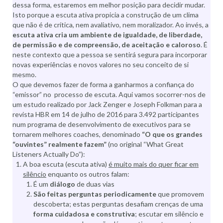
dessa forma, estaremos em melhor posição para decidir mudar.
Isto porque a escuta ativa propicia a construção de um clima
que não é de crítica, nem avaliativo, nem moralizador. Ao invés, a
escuta ativa cria um ambiente de igualdade, de liberdade,
de permissão e de compreensão, de aceitação e caloroso
. É
neste contexto que a pessoa se sentirá segura para incorporar
novas experiências e novos valores no seu conceito de si
mesmo.
O que devemos fazer de forma a ganharmos a confiança do
“emissor” no processo de escuta. Aqui vamos socorrer-nos de
um estudo realizado por Jack Zenger e Joseph Folkman para a
revista HBR em 14 de julho de 2016 para 3.492 participantes
num programa de desenvolvimento de executivos para se
tornarem melhores coaches, denominado
“O que os grandes
“ouvintes” realmente fazem”
(no original “What Great
Listeners Actually Do”):
A boa escuta (escuta ativa)
é muito mais do quer ficar em
silêncio
enquanto os outros falam:
É um
diálogo
de duas vias
São feitas perguntas
periodicamente
que promovem
descoberta; estas perguntas desafiam crenças de uma
forma cuidadosa e construtiva
; escutar em silêncio e