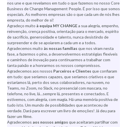
nos une e que revelamos em tudo o que fazemos no nosso Core
Business de Change Management People. É por isso que somos
especiais. As melhores empresas são o que cada um de nós lhes
empresta, do melhor de si!
Agradeço muito
à equipa MY CHANGE
a sua alegria, empenho,
reinvenção, crença positiva, orientação para o mercado, espirito
de sacrifício, generosidade e talento, nunca desistindo de
surpreender e de se apoiarem a cada um e a todos.
Agradecemos muito
às nossas famílias
que nos viram nesta
fase, a fazermos o pino, a desenvolvermos estratégias flexíveis
e caminhos de inovação para continuarmos a trabalhar com
tanta paixão e a honrarmos os nossos compromissos.
Agradecemos aos nossos
Parceiros e Clientes
que confiaram
em tudo: que seriamos capazes, que seriamos criativos e que
estaríamos lá, perto dos seus colaboradores, na nuvem, no
Teams, no Zoom, no Slack, no presencial com mascara, no
telefone, no live, lá…sempre lá, presentes e conectados. E
estivemos, com alegria, com magia. Há uma memória positiva de
tudo isto. Um mundo de possibilidades que aconteceu de
verdade. Dará para escrever um livro de emoções! Já deu para
fazer um filme.
Agradecemos
aos nossos amigos
que aceitaram partilhar com