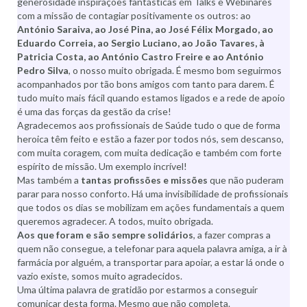
generosidade inspirações fantásticas em Talks e Webinares
com a missão de contagiar positivamente os outros: ao
António Saraiva, ao José Pina, ao José Félix Morgado, ao
Eduardo Correia, ao Sergio Luciano, ao João Tavares, à
Patricia Costa, ao António Castro Freire e ao António
Pedro Silva
, o nosso muito obrigada. É mesmo bom seguirmos
acompanhados por tão bons amigos com tanto para darem. É
tudo muito mais fácil quando estamos ligados e a rede de apoio
é uma das forças da gestão da crise!
Agradecemos aos profissionais de Saúde tudo o que de forma
heroica têm feito e estão a fazer por todos nós, sem descanso,
com muita coragem, com muita dedicação e também com forte
espírito de missão. Um exemplo incrível!
Mas também a
tantas profissões e missões
que não puderam
parar para nosso conforto. Há uma invisibilidade de profissionais
que todos os dias se mobilizam em ações fundamentais a quem
queremos agradecer. A todos, muito obrigada.
Aos que foram e são sempre solidários
, a fazer compras a
quem não consegue, a telefonar para aquela palavra amiga, a ir à
farmácia por alguém, a transportar para apoiar, a estar lá onde o
vazio existe, somos muito agradecidos.
Uma última palavra de gratidão por estarmos a conseguir
comunicar desta forma. Mesmo que não completa.