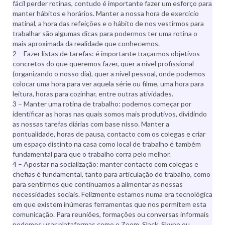
fácil perder rotinas, contudo é importante fazer um esforço para
manter hábitos e horários. Manter a nossa hora de exercício
matinal, a hora das refeições e o hábito de nos vestirmos para
trabalhar são algumas dicas para podermos ter uma rotina o
mais aproximada da realidade que conhecemos.
2 – Fazer listas de tarefas: é importante traçarmos objetivos
concretos do que queremos fazer, quer a nível profissional
(organizando o nosso dia), quer a nível pessoal, onde podemos
colocar uma hora para ver aquela série ou filme, uma hora para
leitura, horas para cozinhar, entre outras atividades.
3 – Manter uma rotina de trabalho: podemos começar por
identificar as horas nas quais somos mais produtivos, dividindo
as nossas tarefas diárias com base nisso. Manter a
pontualidade, horas de pausa, contacto com os colegas e criar
um espaço distinto na casa como local de trabalho é também
fundamental para que o trabalho corra pelo melhor.
4 – Apostar na socialização: manter contacto com colegas e
chefias é fundamental, tanto para articulação do trabalho, como
para sentirmos que continuamos a alimentar as nossas
necessidades sociais. Felizmente estamos numa era tecnológica
em que existem inúmeras ferramentas que nos permitem esta
comunicação. Para reuniões, formações ou conversas informais
podemos usar plataformas como o Zoom, Slack, Skype ou