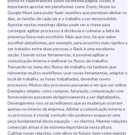
ponha os colaboradores todos na mesma página. Assim, é
importante apostar em plataformas como Zoom, Skype ou
Google Meet para poder fazer reuniões que permitam alinhar os
dias, as tarefas de cada um e o trabalho a ser desenvolvido.
Apostar nestas meetings diárias pode ser a chave para
conseguir agilizar processos à distância e colmatar a falta de
presença física num escritório. Mais que isto, há que saber
escolher plataformas, por exemplo, para assuntos mais rápidos a
ser tratados entre duas pessoas o Slack é uma excelente
opção. Usando estas ferramentas, é possível agilizar a
comunicação interna e melhorar os fluxos de trabalho.
Pensando no tema dos fluxos de trabalho, há tambem que
reinventar muitos workflows, usar novas ferramentas, adaptar o
local de trabalho, as horas trabalhadas, desenhar novos
processos. Muitos dos processos passaram a ter que ser online.
Exemplos simples como compras, faturação, comunicação com
fornecedores passaram obrigatoriamente a ser digitalizados.
Desenganemo-nos se acreditamos que as mudanças ocorrem
apenas no interior da empresa. Alinhar a comunicação interna e
os processos é crucial, contudo não podemos esquecer uma
peça fundamental desta equação – os clientes. Manter relações
comerciais ativas é de extrema importância nesta altura.
Cultivar novas relações, com olhos no futuro, bem como manter