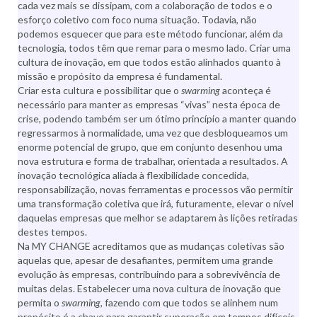
cada vez mais se dissipam, com a colaboração de todos e o
esforço coletivo com foco numa situação. Todavia, não
podemos esquecer que para este método funcionar, além da
tecnologia, todos têm que remar para o mesmo lado. Criar uma
cultura de inovação, em que todos estão alinhados quanto à
missão e propósito da empresa é fundamental.
Criar esta cultura e possibilitar que o
swarming
aconteça é
necessário para manter as empresas “vivas” nesta época de
crise, podendo também ser um ótimo princípio a manter quando
regressarmos à normalidade, uma vez que desbloqueamos um
enorme potencial de grupo, que em conjunto desenhou uma
nova estrutura e forma de trabalhar, orientada a resultados. A
inovação tecnológica aliada à flexibilidade concedida,
responsabilização, novas ferramentas e processos vão permitir
uma transformação coletiva que irá, futuramente, elevar o nível
daquelas empresas que melhor se adaptarem às lições retiradas
destes tempos.
Na MY CHANGE acreditamos que as mudanças coletivas são
aquelas que, apesar de desafiantes, permitem uma grande
evolução às empresas, contribuindo para a sobrevivência de
muitas delas. Estabelecer uma nova cultura de inovação que
permita o
swarming
, fazendo com que todos se alinhem num
propósito é a chave para garantir superação em tempos difíceis,