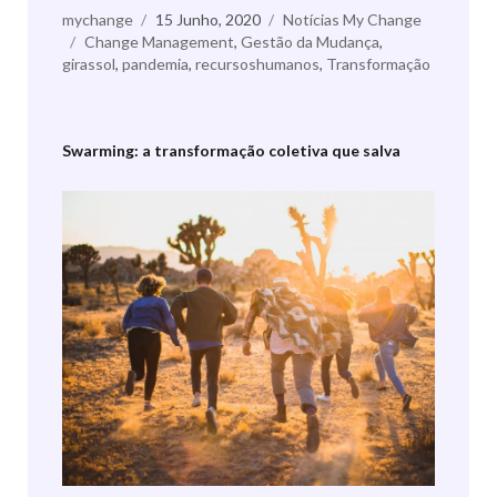
Autor
mychange
Publicado
15 Junho, 2020
Categorias
Notícias My Change
Etiquetas
Change Management
a
,
Gestão da Mudança
,
girassol
,
pandemia
,
recursoshumanos
,
Transformação
Swarming: a transformação coletiva que salva