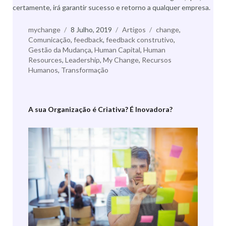
certamente, irá garantir sucesso e retorno a qualquer empresa.
Autor
mychange
Publicado
8 Julho, 2019
Categorias
Artigos
Etiquetas
change
,
Comunicação
,
a
feedback
,
feedback construtivo
,
Gestão da Mudança
,
Human Capital
,
Human
Resources
,
Leadership
,
My Change
,
Recursos
Humanos
,
Transformação
A sua Organização é Criativa? É Inovadora?