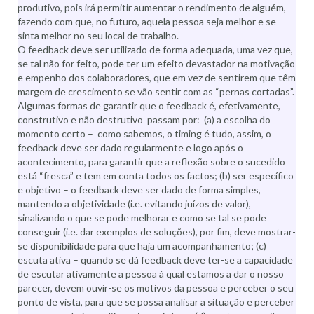
produtivo, pois irá permitir aumentar o rendimento de alguém,
fazendo com que, no futuro, aquela pessoa seja melhor e se
sinta melhor no seu local de trabalho.
O feedback deve ser utilizado de forma adequada, uma vez que,
se tal não for feito, pode ter um efeito devastador na motivação
e empenho dos colaboradores, que em vez de sentirem que têm
margem de crescimento se vão sentir com as “pernas cortadas”.
Algumas formas de garantir que o feedback é, efetivamente,
construtivo e não destrutivo passam por: (a) a escolha do
momento certo – como sabemos, o timing é tudo, assim, o
feedback deve ser dado regularmente e logo após o
acontecimento, para garantir que a reflexão sobre o sucedido
está “fresca” e tem em conta todos os factos; (b) ser específico
e objetivo – o feedback deve ser dado de forma simples,
mantendo a objetividade (i.e. evitando juízos de valor),
sinalizando o que se pode melhorar e como se tal se pode
conseguir (i.e. dar exemplos de soluções), por fim, deve mostrar-
se disponibilidade para que haja um acompanhamento; (c)
escuta ativa – quando se dá feedback deve ter-se a capacidade
de escutar ativamente a pessoa à qual estamos a dar o nosso
parecer, devem ouvir-se os motivos da pessoa e perceber o seu
ponto de vista, para que se possa analisar a situação e perceber