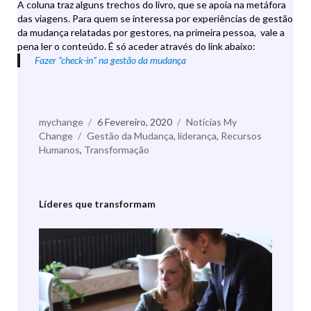
A coluna traz alguns trechos do livro, que se apoia na metáfora
das viagens. Para quem se interessa por experiências de gestão
da mudança relatadas por gestores, na primeira pessoa, vale a
pena ler o conteúdo. É só aceder através do link abaixo:
Fazer “check-in” na gestão da mudança
Autor
mychange
Publicado
6 Fevereiro, 2020
Categorias
Notícias My
Change
Etiquetas
Gestão da Mudança
a
,
liderança
,
Recursos
Humanos
,
Transformação
Líderes que transformam