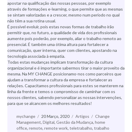
apostar na qualificação das nossas pessoas, por exemplo
através de formações e-learning, o que permite que as mesmas
se sintam valorizadas e a crescer, mesmo num período no qual
não têm a sua rotina usual.
É possível evoluir, pois estas novas formas de trabalho irão
permitir que, no futuro, a qualidade de vida dos profissionais
aumente pois poderão, por exemplo, aliar o trabalho remoto ao
presencial. É também uma ótima altura para fortalecer a
comunicação, quer interna, quer com clientes, apostando na
tecnologia associada à empatia.
Todas estas mudanças implicam transformação da cultura
organizacional e é importante sabermos tirar o maior proveito da
mesma. Na MY CHANGE posicionamo-nos como parceiros que
ajudam a transformar a cultura da empresa e fortalecer as
relações. Capacitamos profissionais para estes se manterem na
linha da frente e temos o compromisso de caminhar com os
nossos clientes, sabendo personalizar as nossas intervenções,
para que se alcancem os melhores resultados!
Autor
mychange
Publicado
20 Março, 2020
Categorias
Artigos
Etiquetas
Change
Management
,
a
Digital
,
Gestão da Mudança
,
home
office
,
remote
,
remote work
,
teletrabalho
,
trabalho