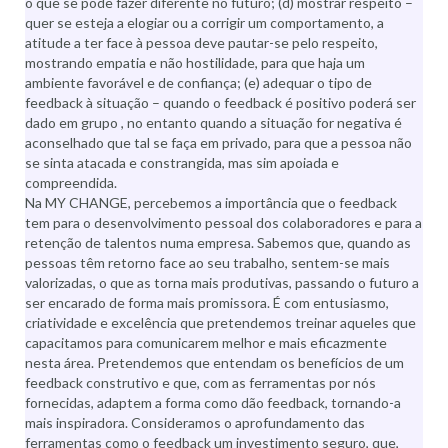
o que se pode fazer diferente no futuro; (d) mostrar respeito –
quer se esteja a elogiar ou a corrigir um comportamento, a
atitude a ter face à pessoa deve pautar-se pelo respeito,
mostrando empatia e não hostilidade, para que haja um
ambiente favorável e de confiança; (e) adequar o tipo de
feedback à situação – quando o feedback é positivo poderá ser
dado em grupo , no entanto quando a situação for negativa é
aconselhado que tal se faça em privado, para que a pessoa não
se sinta atacada e constrangida, mas sim apoiada e
compreendida.
Na MY CHANGE, percebemos a importância que o feedback
tem para o desenvolvimento pessoal dos colaboradores e para a
retenção de talentos numa empresa. Sabemos que, quando as
pessoas têm retorno face ao seu trabalho, sentem-se mais
valorizadas, o que as torna mais produtivas, passando o futuro a
ser encarado de forma mais promissora. É com entusiasmo,
criatividade e excelência que pretendemos treinar aqueles que
capacitamos para comunicarem melhor e mais eficazmente
nesta área. Pretendemos que entendam os benefícios de um
feedback construtivo e que, com as ferramentas por nós
fornecidas, adaptem a forma como dão feedback, tornando-a
mais inspiradora. Consideramos o aprofundamento das
ferramentas como o feedback um investimento seguro, que,