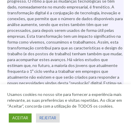
progresso. O ritmo a que as mudanças tecnológicas se têm
dado, nomeadamente no mundo empresarial, é frenético. A
transformação digital é a conjugação de tecnologia, inovação e
conexões, que permite que o número de dados disponíveis para
análise aumente, sendo que estes também têm que ser
processados, para depois serem usados de forma útil pelas
empresas. Esta transformação tem um impacto significativo na
forma como vivemos, consumimos e trabalhamos. Assim, esta
transformação contribui para que as características e design do
trabalho (e dos postos de trabalho) tenham também que mudar,
para acompanhar estes avanços. Há vários estudos que
estimam que, no futuro, a maioria dos jovens que atualmente
frequenta o 1º ciclo venha a trabalhar em empregos que
atualmente não existem e que serão criados para responder a
novas necessidades vindas desta “revolução” digital. Estima-se,
também, que nos próximos 10 anos 75% das organizações seja
Usamos cookies no nosso site para fornecer a experiência mais
transformada digitalmente e que grande parte dos empregos
relevante, as suas preferências e visitas repetidas. Ao clicar em
que atualmente existem venham a desaparecer ou a mudar, à
“Aceitar”, concorda com a utilização de TODOS os cookies.
conta do avanço tecnológico.
Para conseguirem continuar a crescer e a manterem-se
ACEITAR
REJEITAR
competitivas neste novo paradigma e para que possam
aproveitar a transformação digital como uma oportunidade, as
empresas precisam de analisar o mercado, passar a ter uma nova