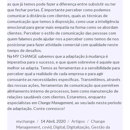
as que já temos pode fazer a diferença entre subsistir ou ter
que fechar portas. É importante perceber como podemos
comunicar à distância com clientes, quais as técnicas de
comunicação que temos à disposição, como usar a inteligência
emocional para gerar mais empatia na forma como se abordam
clientes. Perceber o estilo de comunicação das pessoas com
quem falamos pode ajudar-nos a perceber como temos de nos
posicionar para fazer atividade comercial com qualidade neste
tempo de desafios.
Na MY CHANGE sabemos que a adaptação à mudança é
imperativa para o sucesso, e que quem sobrevive é aquele que
melhor se adapta. Temos as ferramentas e a sensibilidade para
perceber qual a realidade de cada empresa e para agir
consoante as necessidades especificas. Transmitimos, através
das nossas ações, ferramentas de comunicação que permitem
alinhamento interno de processos, bem como manutenção de
relações saudáveis com clientes. Estaremos, enquanto
especialistas em
Change Management
, ao seu lado neste período
de adaptação. Conte connosco!
Autor
mychange
Publicado
14 Abril, 2020
Categorias
Artigos
Etiquetas
Change
Management
,
a
covid
,
Digital
,
Digitalização
,
Gestão da