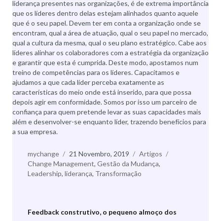
liderança presentes nas organizações, é de extrema importância
que os líderes dentro delas estejam alinhados quanto aquele
que é o seu papel. Devem ter em conta a organização onde se
encontram, qual a área de atuação, qual o seu papel no mercado,
qual a cultura da mesma, qual o seu plano estratégico. Cabe aos
líderes alinhar os colaboradores com a estratégia da organização
e garantir que esta é cumprida. Deste modo, apostamos num
treino de competências para os líderes. Capacitamos e
ajudamos a que cada líder perceba exatamente as
características do meio onde está inserido, para que possa
depois agir em conformidade. Somos por isso um parceiro de
confiança para quem pretende levar as suas capacidades mais
além e desenvolver-se enquanto líder, trazendo benefícios para
a sua empresa.
Autor
mychange
Publicado
21 Novembro, 2019
Categorias
Artigos
Etiquetas
Change Management
a
,
Gestão da Mudança
,
Leadership
,
liderança
,
Transformação
Feedback construtivo, o pequeno almoço dos