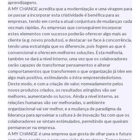
aprendizagens.
A MY CHANGE acredita que a modernização e uma viragem para
se passar a incorporar esta criatividade é benéfica para as
empresas, tendo em conta a atual conjuntura de mudanças cada
vez mais rápidas. As empresas que conseguirem incorporar
estes elementos com sucesso poderão oferecer algo mais ao
cliente (e.g. novos produtos), e destacar-se face à concorrência,
tendo uma estratégia que os diferencie, pois fogem ao que é
convencional e oferecem melhores soluções. Esta melhoria,
também se dará a nível interno, uma vez que os colaboradores
serão capazes de transformar pensamentos e alterar
comportamentos que transformem o que organização já têm em
algo mais positivo, estimulando o intra-empreendedorismo.
Deste modo, e com a criação de valor, nomeadamente pelos
novos produtos criados, os resultados atingidos vão ser
melhores, aumentando os lucros. Ainda a nível interno, as
relações humanas vão ser melhoradas, o ambiente
organizacional vai ser melhor, e a mudança de paradigma da
liderança para aproximar a cultura à de inovação faz com que os
colaboradores se sintam estimulados, permitindo que queiram
permanecer na empresa.
A MY CHANGE é uma empresa que gosta de olhar para o futuro
com olhos positivos e com uma visão de mudança. Temos largos