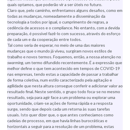
quais optamos, que poderão vir a ser úteis no futuro.
Claro que, pelo caminho, enfrentamos alguns desafios, como em
todas as mudanças, nomeadamente a disseminação da
tecnologia a todos por igual, o cumprimento de regras, a
cedência de acessos e o compliance. No entanto, com a devida
preparação, é possível fazê-lo com sucesso, através do esforço
de cada um e da cooperação entre todos.
Tal como seria de esperar, no meio de uma das maiores
mudanças que o mundo já viveu, surgiram novos estilos de
trabalho e novos termos. Foquemos, então, a nossa atenção no
swarming
, um termo difundido recentemente. É a expressão que
melhor define o que tem acontecido em tempos de COVID-19
nas empresas, tendo estas a capacidade de passar a trabalhar
de forma coletiva, num estilo caracterizado pela agitação e
agilidade que nesta altura consegue conferir e adicionar valor ao
resultado final. Neste sentido, o grupo todo foca-se no mesmo
resultado, seja para agir face a um problema ou explorar uma
oportunidade, criam-se ações de forma rápida e a resposta
surge, sendo que depois cada um retorna às suas tarefas
usuais. Isto quer dizer que, o que antes conhecíamos como
cadeias de processo, em que havia linhas burocráticas e
horizontais a seguir para a resolução de um problema, estas