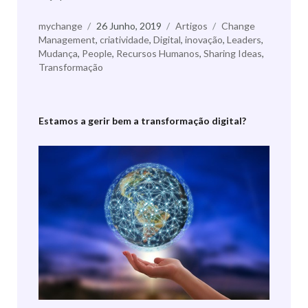
Autor
mychange
Publicado
26 Junho, 2019
Categorias
Artigos
Etiquetas
Change
Management
,
a
criatividade
,
Digital
,
inovação
,
Leaders
,
Mudança
,
People
,
Recursos Humanos
,
Sharing Ideas
,
Transformação
Estamos a gerir bem a transformação digital?