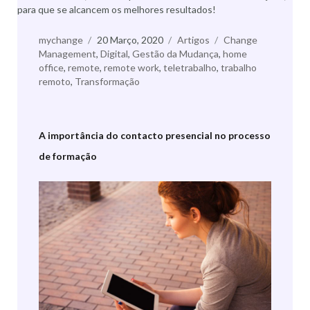
para que se alcancem os melhores resultados!
Autor
mychange
Publicado
20 Março, 2020
Categorias
Artigos
Etiquetas
Change
Management
,
a
Digital
,
Gestão da Mudança
,
home
office
,
remote
,
remote work
,
teletrabalho
,
trabalho
remoto
,
Transformação
A importância do contacto presencial no processo
de formação