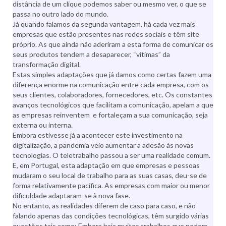
distância de um clique podemos saber ou mesmo ver, o que se
passa no outro lado do mundo.
Já quando falamos da segunda vantagem, há cada vez mais
empresas que estão presentes nas redes sociais e têm site
próprio. As que ainda não aderiram a esta forma de comunicar os
seus produtos tendem a desaparecer, “vítimas” da
transformação digital.
Estas simples adaptações que já damos como certas fazem uma
diferença enorme na comunicação entre cada empresa, com os
seus clientes, colaboradores, fornecedores, etc. Os constantes
avanços tecnológicos que facilitam a comunicação, apelam a que
as empresas reinventem e fortaleçam a sua comunicação, seja
externa ou interna.
Embora estivesse já a acontecer este investimento na
digitalização, a pandemia veio aumentar a adesão às novas
tecnologias. O teletrabalho passou a ser uma realidade comum.
E, em Portugal, esta adaptação em que empresas e pessoas
mudaram o seu local de trabalho para as suas casas, deu-se de
forma relativamente pacífica. As empresas com maior ou menor
dificuldade adaptaram-se à nova fase.
No entanto, as realidades diferem de caso para caso, e não
falando apenas das condições tecnológicas, têm surgido várias
questões tais como: Embora haja muitos trabalhos que podem