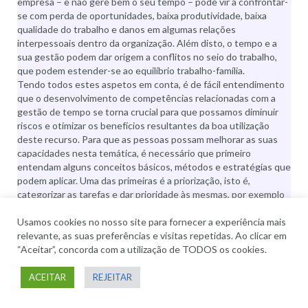
empresa – e não gere bem o seu tempo – pode vir a confrontar-
se com perda de oportunidades, baixa produtividade, baixa
qualidade do trabalho e danos em algumas relações
interpessoais dentro da organização. Além disto, o tempo e a
sua gestão podem dar origem a conflitos no seio do trabalho,
que podem estender-se ao equilíbrio trabalho-família.
Tendo todos estes aspetos em conta, é de fácil entendimento
que o desenvolvimento de competências relacionadas com a
gestão de tempo se torna crucial para que possamos diminuir
riscos e otimizar os benefícios resultantes da boa utilização
deste recurso. Para que as pessoas possam melhorar as suas
capacidades nesta temática, é necessário que primeiro
entendam alguns conceitos básicos, métodos e estratégias que
podem aplicar. Uma das primeiras é a priorização, isto é,
categorizar as tarefas e dar prioridade às mesmas, por exemplo
segundo esta classificação: Importantes e Urgentes;
Usamos cookies no nosso site para fornecer a experiência mais
Importantes e Não Urgentes; Não Importantes e Urgentes;
relevante, as suas preferências e visitas repetidas. Ao clicar em
Não Importantes e Não urgentes. Outra estratégia é a de
“Aceitar”, concorda com a utilização de TODOS os cookies.
identificação e contorno dos cronófagos, ou seja, dos fatores
que nos fazem desperdiçar tempo, como a procrastinação. A
definição de objetivos SMART, tem também um papel
ACEITAR
REJEITAR
importante na gestão de tempo, uma vez que torna os nossos
objetivos mais claros e concisos, sabendo-se exatamente o que