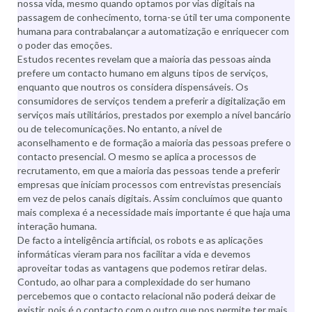
nossa vida, mesmo quando optamos por vias digitais na
passagem de conhecimento, torna-se útil ter uma componente
humana para contrabalançar a automatização e enriquecer com
o poder das emoções.
Estudos recentes revelam que a maioria das pessoas ainda
prefere um contacto humano em alguns tipos de serviços,
enquanto que noutros os considera dispensáveis. Os
consumidores de serviços tendem a preferir a digitalização em
serviços mais utilitários, prestados por exemplo a nível bancário
ou de telecomunicações. No entanto, a nível de
aconselhamento e de formação a maioria das pessoas prefere o
contacto presencial. O mesmo se aplica a processos de
recrutamento, em que a maioria das pessoas tende a preferir
empresas que iniciam processos com entrevistas presenciais
em vez de pelos canais digitais. Assim concluímos que quanto
mais complexa é a necessidade mais importante é que haja uma
interação humana.
De facto a inteligência artificial, os robots e as aplicações
informáticas vieram para nos facilitar a vida e devemos
aproveitar todas as vantagens que podemos retirar delas.
Contudo, ao olhar para a complexidade do ser humano
percebemos que o contacto relacional não poderá deixar de
existir, pois é o contacto com o outro que nos permite ter mais