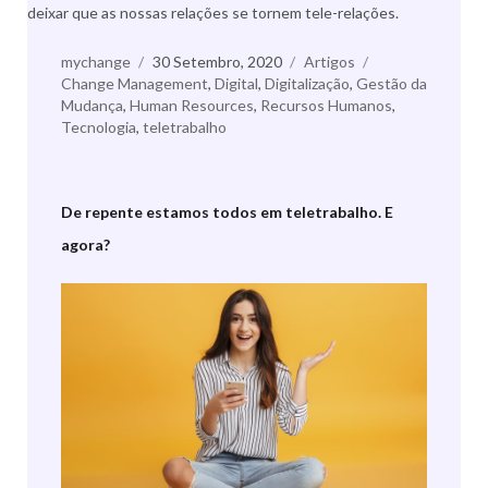
deixar que as nossas relações se tornem tele-relações.
Autor
mychange
Publicado
30 Setembro, 2020
Categorias
Artigos
Etiquetas
Change Management
a
,
Digital
,
Digitalização
,
Gestão da
Mudança
,
Human Resources
,
Recursos Humanos
,
Tecnologia
,
teletrabalho
De repente estamos todos em teletrabalho. E
agora?