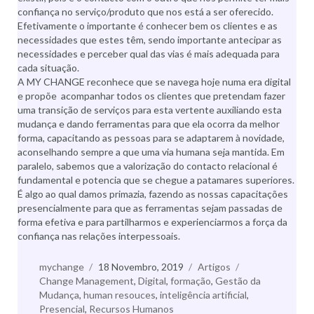
confiança no serviço/produto que nos está a ser oferecido.
Efetivamente o importante é conhecer bem os clientes e as
necessidades que estes têm, sendo importante antecipar as
necessidades e perceber qual das vias é mais adequada para
cada situação.
A MY CHANGE reconhece que se navega hoje numa era digital
e propõe acompanhar todos os clientes que pretendam fazer
uma transição de serviços para esta vertente auxiliando esta
mudança e dando ferramentas para que ela ocorra da melhor
forma, capacitando as pessoas para se adaptarem à novidade,
aconselhando sempre a que uma via humana seja mantida. Em
paralelo, sabemos que a valorização do contacto relacional é
fundamental e potencia que se chegue a patamares superiores.
É algo ao qual damos primazia, fazendo as nossas capacitações
presencialmente para que as ferramentas sejam passadas de
forma efetiva e para partilharmos e experienciarmos a força da
confiança nas relações interpessoais.
Autor
mychange
Publicado
18 Novembro, 2019
Categorias
Artigos
Etiquetas
Change Management
a
,
Digital
,
formação
,
Gestão da
Mudança
,
human resouces
,
inteligência artificial
,
Presencial
,
Recursos Humanos