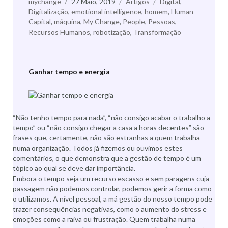
Autor
mychange
Publicado
27 Maio, 2019
Categorias
Artigos
Etiquetas
Digital
,
Digitalização
,
emotional intelligence
a
,
homem
,
Human
Capital
,
máquina
,
My Change
,
People
,
Pessoas
,
Recursos Humanos
,
robotização
,
Transformação
Ganhar tempo e energia
“Não tenho tempo para nada”, “não consigo acabar o trabalho a
tempo” ou “não consigo chegar a casa a horas decentes” são
frases que, certamente, não são estranhas a quem trabalha
numa organização. Todos já fizemos ou ouvimos estes
comentários, o que demonstra que a gestão de tempo é um
tópico ao qual se deve dar importância.
Embora o tempo seja um recurso escasso e sem paragens cuja
passagem não podemos controlar, podemos gerir a forma como
o utilizamos. A nível pessoal, a má gestão do nosso tempo pode
trazer consequências negativas, como o aumento do stress e
emoções como a raiva ou frustração. Quem trabalha numa