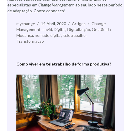
especialistas em
Change Management
, ao seu lado neste período
de adaptação. Conte connosco!
Autor
mychange
Publicado
14 Abril, 2020
Categorias
Artigos
Etiquetas
Change
Management
,
a
covid
,
Digital
,
Digitalização
,
Gestão da
Mudança
,
nomade digital
,
teletrabalho
,
Transformação
Como viver em teletrabalho de forma produtiva?