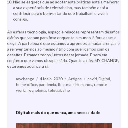
Não se esqueça que ao adotar esta práticas está a melhorar
a sua experiência de teletrabalho, mas também está a
contribuir para o bem-estar do que trabalham e vivem
consigo.
As esferas tecnologia, espaço e relações representam desafios
diários que vieram para ficar enquanto o mundo lá fora assim o
exigir. A parte boa é que estamos a aprender, a mudar crenças e
a reinventar-nos ao mesmo ritmo com que lidamos com os
desafios. Estamos todos juntos nesta jornada. E será em
conjunto que vamos ultrapassá-la. Quanto a nós, MY CHANGE,
estaremos aqui, para si.
Autor
mychange
Publicado
4 Maio, 2020
Categorias
Artigos
Etiquetas
covid
,
Digital
,
home office
,
pandemia
a
,
Recursos Humanos
,
remote
work
,
Tecnologia
,
teletrabalho
Digital: mais do que nunca, uma necessidade