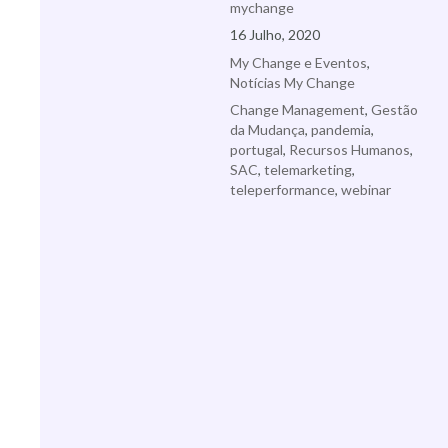
Autor
mychange
Publicado
16 Julho, 2020
a
Categorias
My Change e Eventos
,
Notícias My Change
Etiquetas
Change Management
,
Gestão
da Mudança
,
pandemia
,
portugal
,
Recursos Humanos
,
SAC
,
telemarketing
,
teleperformance
,
webinar