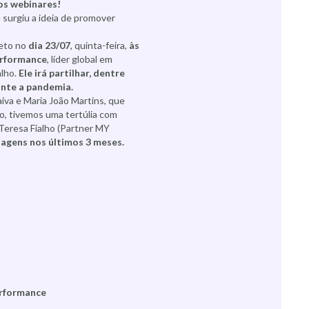
vos webinares!
surgiu a ideia de promover
reto no
dia 23/07
, quinta-feira,
às
erformance
, líder global em
alho.
Ele irá partilhar, dentre
nte a pandemia.
iva e Maria João Martins, que
, tivemos uma tertúlia com
Teresa Fialho (Partner MY
agens nos últimos 3 meses.
rformance