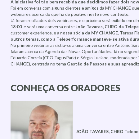
A iniciativa foi tão bem recebida que decidimos fazer dois no
Foi em conversa com alguns clientes e amigos da MY CHANGE que 
webinares acerca do que há de positivo neste novo contexto.
Já foram realizados dois webinares, e o próximo será exibido em di
18:00
, e será uma conversa entre
João Tavares, CHRO da Telep
customer experience, e a
nossa sócia da MY CHANGE
, Teresa Fi
outros temas, como a Teleperformance manteve-se ativa dura
No primeiro webinar assistiu-se a uma conversa entre António Sara
falaram acerca da Agenda das Novas Oportunidades. Já no segundo
Eduardo Correia (CEO TagusPark) e Sérgio Luciano, moderada por 
CHANGE), centrada no tema
Gestão de Pessoas e suas aprendiz
CONHEÇA OS ORADORES
JOÃO TAVARES, CHRO Telepe