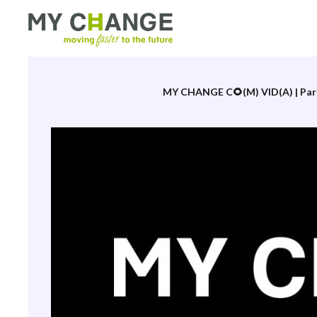
Etiqueta:
teleperformance
MY CHANGE C🌻(M) VID(A) | Part