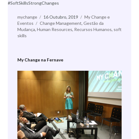
#SoftSkillsStrongChanges
Autor
mychange
Publicado
16 Outubro, 2019
Categorias
My Change e
Eventos
Etiquetas
Change Management
a
,
Gestão da
Mudança
,
Human Resources
,
Recursos Humanos
,
soft
skills
My Change na Fernave