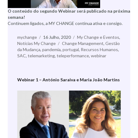
O conteúdo do segundo Webinar será publicado na próxima
semana!
Continuem ligados, a MY CHANGE continua ativa e consigo.
Autor
mychange
Publicado
16 Julho, 2020
Categorias
My Change e Eventos
,
Notícias My Change
a
Etiquetas
Change Management
,
Gestão
da Mudança
,
pandemia
,
portugal
,
Recursos Humanos
,
SAC
,
telemarketing
,
teleperformance
,
webinar
Webinar 1 – António Saraiva e Maria João Martins