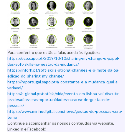
Para conferir o que estão a falar, aceda às ligações:
https://eco.sapo.pt/2019/10/10/sharing-my-change-o-papel-
das-soft-skills-na-gestao-da-mudanca/
https://inforh.pt/soft-skills-strong-changes-e-o-mote-da-5a-
edicao-do-sharing-my-change/
https://hrportugal.sapo.pt/a-constante-e-a-mudanca-qual-a-
variavel/
https://e-global.pt/noticia/vida/evento-em-lisboa-vai-discutir-
os-desafios-e-as-oportunidades-na-area-de-gestao-de-
pessoas/
https://www.minhodigital.com/news/gestao-de-pessoas-sera-
tema
Continue a acompanhar os nossos conteúdos via website,
LinkedIn e Facebook!