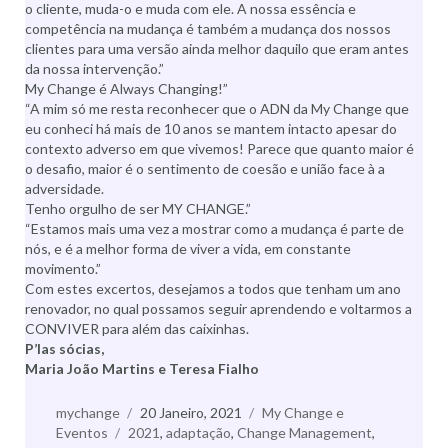
o cliente, muda-o e muda com ele. A nossa essência e
competência na mudança é também a mudança dos nossos
clientes para uma versão ainda melhor daquilo que eram antes
da nossa intervenção.”
My Change é Always Changing!”
“A mim só me resta reconhecer que o ADN da My Change que
eu conheci há mais de 10 anos se mantem intacto apesar do
contexto adverso em que vivemos! Parece que quanto maior é
o desafio, maior é o sentimento de coesão e união face à a
adversidade.
Tenho orgulho de ser MY CHANGE.”
“Estamos mais uma vez a mostrar como a mudança é parte de
nós, e é a melhor forma de viver a vida, em constante
movimento.”
Com estes excertos, desejamos a todos que tenham um ano
renovador, no qual possamos seguir aprendendo e voltarmos a
CONVIVER para além das caixinhas.
P’las sócias,
Maria João Martins e Teresa Fialho
Autor
mychange
Publicado
20 Janeiro, 2021
Categorias
My Change e
Eventos
Etiquetas
2021
a
,
adaptação
,
Change Management
,