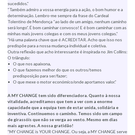
sucedidos.”
“Também admiro a vossa energia para a ação, o bom humor e a
determinação. Lembro-me sempre da frase do Cardeal
Tolentino de Mendonça “ao lado de um amigo, nenhum caminho
será longo”. É bom caminhar convosco! E é bom caminhar com as
minhas mais jovens colegas e com os meus jovens colegas.”
“Há uma palavra chave que é ACREDITAR. Acho que isso nos
predispõe para a nossa mudança individual e coletiva.
Outra reflexão que acho interessante é inspirada no Jim Collins:
O triângulo:
O que nos apaixona,
O que fazemos melhor do que os outros/temos
predisposição para ser/fazer;
O que mexe o motor económico/onde aportamos valor.”
A MY CHANGE tem sido diferenciadora. Quanto à nossa
vitalidade, acreditamos que tem a ver com a enorme
capacidade que a equipa tem de estar unida, solidária e
inventiva. Continuemos o caminho. Temos sido um campo
de girassóis que não se verga ao vento. Mesmo em dias
mais agrestes. A nossa gratidão!
“MY CHANGE is YOUR CHANGE. Ou seja, a MY CHANGE serve