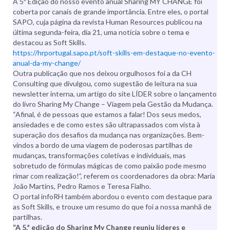
A 5ª Edição do nosso evento anual Sharing MY CHANGE foi
coberta por canais de grande importância. Entre eles, o portal
SAPO, cuja página da revista Human Resources publicou na
última segunda-feira, dia 21, uma notícia sobre o tema e
destacou as Soft Skills.
https://hrportugal.sapo.pt/soft-skills-em-destaque-no-evento-
anual-da-my-change/
Outra publicação que nos deixou orgulhosos foi a da CH
Consulting que divulgou, como sugestão de leitura na sua
newsletter interna, um artigo do site LÍDER sobre o lançamento
do livro Sharing My Change – Viagem pela Gestão da Mudança.
“Afinal, é de pessoas que estamos a falar! Dos seus medos,
ansiedades e de como estes são ultrapassados com vista à
superação dos desafios da mudança nas organizações. Bem-
vindos a bordo de uma viagem de poderosas partilhas de
mudanças, transformações coletivas e individuais, mas
sobretudo de fórmulas mágicas de como paixão pode mesmo
rimar com realização!”, referem os coordenadores da obra: Maria
João Martins, Pedro Ramos e Teresa Fialho.
O portal infoRH também abordou o evento com destaque para
as Soft Skills, e trouxe um resumo do que foi a nossa manhã de
partilhas.
“A 5.ª edição do Sharing My Change reuniu líderes e