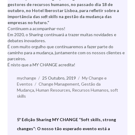
gestores de recursos humanos, no passado dia 18 de
outubro, no Hotel Iberostar Lisboa, para refletir sobre a
importância das
soft skills
na gestão da mudança das
empresas no futuro.”
Continuem a acompanhar-nos!
Em 2020, o Sharing continuará a trazer muitas novidades e
debates inovadores.
É com muito orgulho que continuaremos a fazer parte do
caminho para a mudança, juntamente com os nossos clientes e
parceiros.
É nisto que a MY CHANGE acredita!
Autor
mychange
Publicado
25 Outubro, 2019
Categorias
My Change e
Eventos
Etiquetas
Change Management
a
,
Gestão da
Mudança
,
Human Resources
,
Recursos Humanos
,
soft
skills
5ª Edição Sharing MY CHANGE “Soft skills, strong
changes”: O nosso tão esperado evento está a