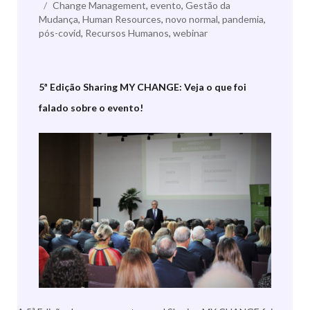
Etiquetas
Change Management
a
,
evento
,
Gestão da
Mudança
,
Human Resources
,
novo normal
,
pandemia
,
pós-covid
,
Recursos Humanos
,
webinar
5ª Edição Sharing MY CHANGE: Veja o que foi
falado sobre o evento!