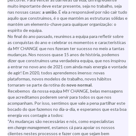
muito importante deve estar presente, seja no trabalho, seja
nas nossas casas:
a união
. É ela a responsável por não cair tudo
aquilo que construímos, é o que mantém as estruturas sólidas e
mantém um elemento-chave para qualquer organização: o
espírito de equipa.
No final do ano passado, reunimos a equipa para refletir sobre
as conquistas do ano e celebrar os momentos e características
da MY CHANGE que nos fizeram ter sucesso no meio a tantas
mudanças. Nos nossos quase 15 anos de história, podemos
dizer que construímos uma verdadeira equipa, que nos inspirou
a entrar no novo ano de 2021 com ainda mais energia e vontade
de agir! Em 2020, todos aprendemos imenso: novas
plataformas, novos modelos de trabalho, novos hábitos
tornaram-se parte da rotina do
novo normal
.
Recebemos da nossa equipa MY CHANGE, belas mensagens
que acreditamos poderem servir para todos os que nos
acompanham. Por isso, sentimos que vale a pena partilhar este
bocado do que fazemos no dia-a-dia, e esperamos que esta boa
energia vos contagie a todos:
“As mudanças são necessárias e nós, como especialistas
em
change management
, estamos cá para apoiar os nossos
clientes nestes processos e fazer com que sejam bem