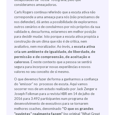
consideramos ameaçadoras.
Carls Rogers continua referindo que a escuta ativa não
corresponde a uma ameaça para nós (não precisamos de
nos defender), dá antes a possibilidade de explorarmos
outros cenários e de concluirmos por nós próprios da sua
validade e, dessa forma, estaremos em melhor posição
para decidir mudar. Isto porque a escuta ativa propicia a
construção de um clima que não é de crítica, nem
escuta ativa
avaliativo, nem moralizador. Ao invés, a
cria um ambiente de igualdade, de liberdade, de
permissão e de compreensão, de aceitação e
caloroso
. É neste contexto que a pessoa se sentirá
segura para incorporar novas experiências e novos
valores no seu conceito de si mesmo.
O que devemos fazer de forma a ganharmos a confiança
do “emissor” no processo de escuta. Aqui vamos
socorrer-nos de um estudo realizado por Jack Zenger e
Joseph Folkman para a revista HBR em 14 de julho de
2016 para 3.492 participantes num programa de
desenvolvimento de executivos para se tornarem
“O que os grandes
melhores coaches, denominado
“ouvintes” realmente fazem”
(no original “What Great