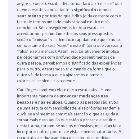
anglo-saxónico). Escuta ativa torna claro ao “emissor” que
significado
quem o escuta valoriza tanto o
como o
sentimento
por trás do que é dito (diria coerente com o
facto de termos um lado mais racional e outro mais
emocional). Só conseguiremos ter boa escuta se
acreditarmos profundamente nos seus pressupostos,
senão o “emissor” vai identificar rapidamente que o nosso
comportamento será “vazio” e estéril” (diria que vai soar a
“falso” e será ineficaz). Assim, escutar ativamente implica
percecionarmos com profundidade os sentimentos da
outra pessoa, percebermos o significado das experiências
para o outro, e tentamos ver o mundo da forma que o
outro vê, de forma a que a ajudarmos o outro a
expressar-se plena e livremente.
Carl Rogers também refere que a escuta ativa é uma
provocar mudanças nas
importante maneira de
pessoas e nas equipas
. Quando as pessoas são alvos
de uma escuta com sensibilidade, elas próprias tendem a
ouvir-se a si mesmas com mais atenção o que as ajuda a
tornar mais claro aquilo que estão a pensar e a sentir e,
desta forma, tornam-se menos defensivas, mais abertas a
incorporar outros pontos de vista e menos autoritárias. A
escuta ativa reduz a ameaça de se ter as suas ideias