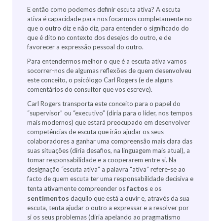
E então como podemos definir escuta ativa? A escuta
ativa é capacidade para nos focarmos completamente no
que o outro diz e não diz, para entender o significado do
que é dito no contexto dos desejos do outro, e de
favorecer a expressão pessoal do outro.
Para entendermos melhor o que é a escuta ativa vamos
socorrer-nos de algumas reflexões de quem desenvolveu
este conceito, o psicólogo Carl Rogers (e de alguns
comentários do consultor que vos escreve).
Carl Rogers transporta este conceito para o papel do
“supervisor” ou “executivo” (diria para o líder, nos tempos
mais modernos) que estará preocupado em desenvolver
competências de escuta que irão ajudar os seus
colaboradores a ganhar uma compreensão mais clara das
suas situações (diria desafios, na linguagem mais atual), a
tomar responsabilidade e a cooperarem entre si. Na
designação “escuta ativa” a palavra “ativa” refere-se ao
facto de quem escuta ter uma responsabilidade decisiva e
factos
tenta ativamente compreender os
e os
sentimentos
daquilo que está a ouvir e, através da sua
escuta, tenta ajudar o outro a expressar e a resolver por
si os seus problemas (diria apelando ao pragmatismo