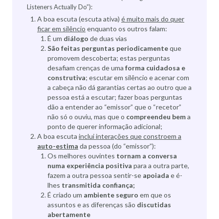
Listeners Actually Do”):
A boa escuta (escuta ativa)
é muito mais do quer
ficar em silêncio
enquanto os outros falam:
É um
diálogo
de duas vias
São feitas perguntas
periodicamente
que
promovem descoberta; estas perguntas
desafiam crenças de uma
forma cuidadosa e
construtiva
; escutar em silêncio e acenar com
a cabeça não dá garantias certas ao outro que a
pessoa está a escutar; fazer boas perguntas
dão a entender ao “emissor” que o “recetor”
não só o ouviu, mas que o
compreendeu bem
a
ponto de querer informação adicional;
A boa escuta
inclui interações que constroem a
auto-estima
da pessoa (do “emissor”):
Os melhores ouvintes
tornam a conversa
numa experiência positiva
para a outra parte,
fazem a outra pessoa sentir-se
apoiada
e é-
lhes
transmitida confiança;
É criado um
ambiente seguro
em que os
assuntos e as diferenças são
discutidas
abertamente