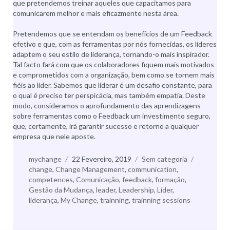
que pretendemos treinar aqueles que capacitamos para
comunicarem melhor e mais eficazmente nesta área.
Pretendemos que se entendam os benefícios de um Feedback
efetivo e que, com as ferramentas por nós fornecidas, os líderes
adaptem o seu estilo de liderança, tornando-o mais inspirador.
Tal facto fará com que os colaboradores fiquem mais motivados
e comprometidos com a organização, bem como se tornem mais
fiéis ao líder. Sabemos que liderar é um desafio constante, para
o qual é preciso ter perspicácia, mas também empatia. Deste
modo, consideramos o aprofundamento das aprendizagens
sobre ferramentas como o Feedback um investimento seguro,
que, certamente, irá garantir sucesso e retorno a qualquer
empresa que nele aposte.
Autor
mychange
Publicado
22 Fevereiro, 2019
Categorias
Sem categoria
Etiquetas
change
,
Change Management
a
,
communication
,
competences
,
Comunicação
,
feedback
,
formação
,
Gestão da Mudança
,
leader
,
Leadership
,
Líder
,
liderança
,
My Change
,
trainning
,
trainning sessions