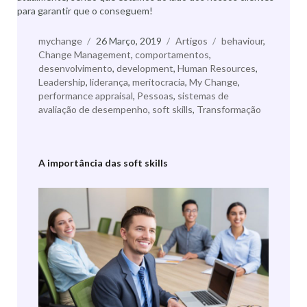
para garantir que o conseguem!
Autor
mychange
Publicado
26 Março, 2019
Categorias
Artigos
Etiquetas
behaviour
,
Change Management
a
,
comportamentos
,
desenvolvimento
,
development
,
Human Resources
,
Leadership
,
liderança
,
meritocracia
,
My Change
,
performance appraisal
,
Pessoas
,
sistemas de
avaliação de desempenho
,
soft skills
,
Transformação
A importância das soft skills