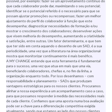
possível, por exemplo: fazer-se um aproveitamento contínuo do
que cada colaborador pode dar, maximizando o seu potencial;
identificar se o potencial referido é o necessário para que se
possam ajustar promoções ou recompensas; fazer um melhor
ajustamento do perfil do colaborador à função que este
desempenha; diagnosticar necessidades de formação e/ou
mostrar o crescimento dos colaboradores; desenvolver ações
que visem melhoria do desempenho, aumentando a criatividade
e satisfação, entre outras. Um fator determinante, e que tem
que ter sido em conta aquando o desenho de um SAD, é a sua
periodicidade, uma vez que a literatura na área organizacional
mostra que monitorizar continuamente é mais benéfico.
A MY CHANGE entende que esta ferramenta é fundamental
para o sucesso, uma vez que atua em mais que uma via,
beneficiando colaboradores, chefias e, no fim da linha, a
organização enquanto todo. Por isso desenhamos – com
responsabilidade e planeamento – SADs que produzam
vantagens estratégicas para os nossos clientes. Procuramos
alinhar a nossa experiência a um acompanhamento caso a caso,
para que possamos responder à medida das necessidades reais
de cada cliente. Confiamos que uma aposta numa boa avaliação
pode ser a chave para a diferenciação competitiva exigida
atualmente, sendo que estamos ao lado dos nossos clientes