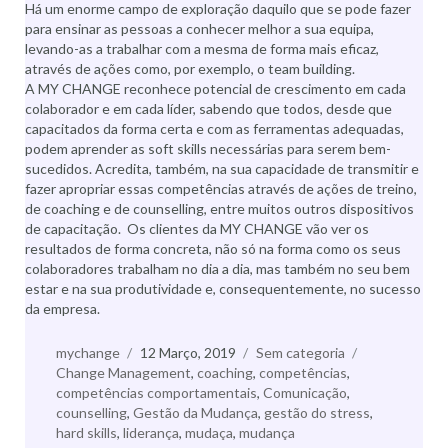
Há um enorme campo de exploração daquilo que se pode fazer
para ensinar as pessoas a conhecer melhor a sua equipa,
levando-as a trabalhar com a mesma de forma mais eficaz,
através de ações como, por exemplo, o team building.
A MY CHANGE reconhece potencial de crescimento em cada
colaborador e em cada líder, sabendo que todos, desde que
capacitados da forma certa e com as ferramentas adequadas,
podem aprender as soft skills necessárias para serem bem-
sucedidos. Acredita, também, na sua capacidade de transmitir e
fazer apropriar essas competências através de ações de treino,
de coaching e de counselling, entre muitos outros dispositivos
de capacitação. Os clientes da MY CHANGE vão ver os
resultados de forma concreta, não só na forma como os seus
colaboradores trabalham no dia a dia, mas também no seu bem
estar e na sua produtividade e, consequentemente, no sucesso
da empresa.
Autor
mychange
Publicado
12 Março, 2019
Categorias
Sem categoria
Etiquetas
Change Management
a
,
coaching
,
competências
,
competências comportamentais
,
Comunicação
,
counselling
,
Gestão da Mudança
,
gestão do stress
,
hard skills
,
liderança
,
mudaça
,
mudança