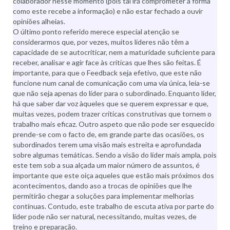
colaborador nesse momento (pois tal irá comprometer a forma
como este recebe a informação) e não estar fechado a ouvir
opiniões alheias.
O último ponto referido merece especial atenção se
considerarmos que, por vezes, muitos líderes não têm a
capacidade de se autocriticar, nem a maturidade suficiente para
receber, analisar e agir face às críticas que lhes são feitas. É
importante, para que o Feedback seja efetivo, que este não
funcione num canal de comunicação com uma via única, leia-se
que não seja apenas do líder para o subordinado. Enquanto líder,
há que saber dar voz àqueles que se querem expressar e que,
muitas vezes, podem trazer críticas construtivas que tornem o
trabalho mais eficaz. Outro aspeto que não pode ser esquecido
prende-se com o facto de, em grande parte das ocasiões, os
subordinados terem uma visão mais estreita e aprofundada
sobre algumas temáticas. Sendo a visão do líder mais ampla, pois
este tem sob a sua alçada um maior número de assuntos, é
importante que este oiça aqueles que estão mais próximos dos
acontecimentos, dando aso a trocas de opiniões que lhe
permitirão chegar a soluções para implementar melhorias
contínuas. Contudo, este trabalho de escuta ativa por parte do
líder pode não ser natural, necessitando, muitas vezes, de
treino e preparação.