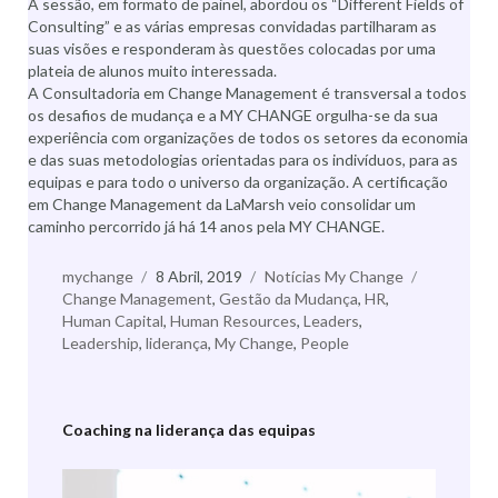
A sessão, em formato de painel, abordou os “Different Fields of
Consulting” e as várias empresas convidadas partilharam as
suas visões e responderam às questões colocadas por uma
plateia de alunos muito interessada.
A Consultadoria em Change Management é transversal a todos
os desafios de mudança e a MY CHANGE orgulha-se da sua
experiência com organizações de todos os setores da economia
e das suas metodologias orientadas para os indivíduos, para as
equipas e para todo o universo da organização. A certificação
em Change Management da LaMarsh veio consolidar um
caminho percorrido já há 14 anos pela MY CHANGE.
Autor
mychange
Publicado
8 Abril, 2019
Categorias
Notícias My Change
Etiquetas
Change Management
a
,
Gestão da Mudança
,
HR
,
Human Capital
,
Human Resources
,
Leaders
,
Leadership
,
liderança
,
My Change
,
People
Coaching na liderança das equipas