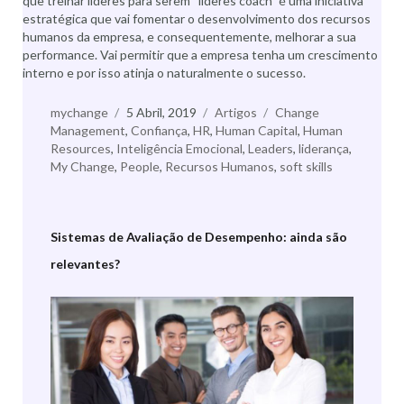
que treinar líderes para serem “líderes coach” é uma iniciativa
estratégica que vai fomentar o desenvolvimento dos recursos
humanos da empresa, e consequentemente, melhorar a sua
performance. Vai permitir que a empresa tenha um crescimento
interno e por isso atinja o naturalmente o sucesso.
Autor
mychange
Publicado
5 Abril, 2019
Categorias
Artigos
Etiquetas
Change
Management
,
a
Confiança
,
HR
,
Human Capital
,
Human
Resources
,
Inteligência Emocional
,
Leaders
,
liderança
,
My Change
,
People
,
Recursos Humanos
,
soft skills
Sistemas de Avaliação de Desempenho: ainda são
relevantes?