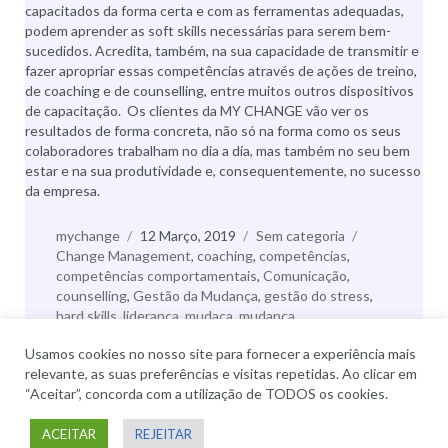
capacitados da forma certa e com as ferramentas adequadas,
podem aprender as soft skills necessárias para serem bem-
sucedidos. Acredita, também, na sua capacidade de transmitir e
fazer apropriar essas competências através de ações de treino,
de coaching e de counselling, entre muitos outros dispositivos
de capacitação. Os clientes da MY CHANGE vão ver os
resultados de forma concreta, não só na forma como os seus
colaboradores trabalham no dia a dia, mas também no seu bem
estar e na sua produtividade e, consequentemente, no sucesso
da empresa.
Autor
mychange
Publicado
12 Março, 2019
Categorias
Sem categoria
Etiquetas
Change Management
a
,
coaching
,
competências
,
competências comportamentais
,
Comunicação
,
counselling
,
Gestão da Mudança
,
gestão do stress
,
hard skills
,
liderança
,
mudaça
,
mudança
comportamental
,
My Change
,
soft skills
,
team
Usamos cookies no nosso site para fornecer a experiência mais
building
,
Transformação
relevante, as suas preferências e visitas repetidas. Ao clicar em
All rights reserved © My Change
“Aceitar”, concorda com a utilização de TODOS os cookies.
ACEITAR
REJEITAR