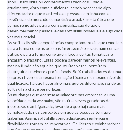
anos – hard skills ou conhecimentos técnicos – não é,
atualmente, visto como suficiente, sendo necessário algo
diferenciador e que mantenha as pessoas em linha com as
exigências do mercado competitivo atual. É nesta ótica que
somos remetidos para a consciencialização de que o
desenvolvimento pessoal e das soft skills individuais é algo cada
vez mais crucial.
As soft skills são competências comportamentais, que remetem
para a forma como as pessoas interagem/se relacionam com as
outras e para a forma como agem face a certas temáticas e
encaram o trabalho. Estas podem parecer menos relevantes,
mas no fundo são aquelas que, muitas vezes, permitem
distinguir os melhores profissionais. Se X trabalhadores de uma
empresa tiverem a mesma formação técnica e o mesmo nível de
qualificação, há que haver algo mais que os diferencie, sendo as
soft skills a chave para o fazer.
As mudanças que ocorrem atualmente nas empresas, a uma
velocidade cada vez maior, são muitas vezes geradoras de
incertezas e ambiguidade, levando a que haja uma maior
complexidade nos contextos em que as pessoas têm que
trabalhar. Assim, soft skills como adaptação, resiliência e
flexibilidade tornam-se imperativas. Os líderes e colaboradores
que forem capazes de as demonstrar serão, certamente,