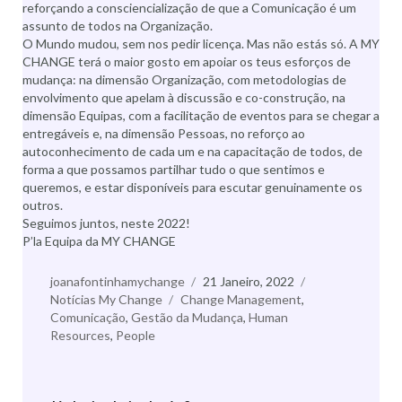
reforçando a consciencialização de que a Comunicação é um
assunto de todos na Organização.
O Mundo mudou, sem nos pedir licença. Mas não estás só. A MY
CHANGE terá o maior gosto em apoiar os teus esforços de
mudança: na dimensão Organização, com metodologias de
envolvimento que apelam à discussão e co-construção, na
dimensão Equipas, com a facilitação de eventos para se chegar a
entregáveis e, na dimensão Pessoas, no reforço ao
autoconhecimento de cada um e na capacitação de todos, de
forma a que possamos partilhar tudo o que sentimos e
queremos, e estar disponíveis para escutar genuinamente os
outros.
Seguimos juntos, neste 2022!
P’la Equipa da MY CHANGE
Autor
joanafontinhamychange
Publicado
21 Janeiro, 2022
Categorias
Notícias My Change
Etiquetas
Change Management
a
,
Comunicação
,
Gestão da Mudança
,
Human
Resources
,
People