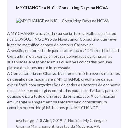
MY CHANGE na NJC – Consulting Days na NOVA
A MY CHANGE, através da sua sócia Teresa Fialho, participou
nos CONSULTING DAYS da Nova Junior Consulting que teve
lugar no magnífico espaço do campus Carcavelos.
A sessão, em formato de painel, abordou os “Different Fields of
Consulting” e as várias empresas convidadas partilharam as
suas visões e responderam às questões colocadas por uma
plateia de alunos muito interessada.
A Consultadoria em Change Management é transversal a todos
os desafios de mudança e a MY CHANGE orgulha-se da sua
experiência com organizações de todos os setores da economia
e das suas metodologias orientadas para os indivíduos, para as
equipas e para todo o universo da organização. A certificação
em Change Management da LaMarsh veio consolidar um
caminho percorrido já há 14 anos pela MY CHANGE.
Autor
mychange
Publicado
8 Abril, 2019
Categorias
Notícias My Change
Etiquetas
Change Management
a
,
Gestão da Mudança
,
HR
,