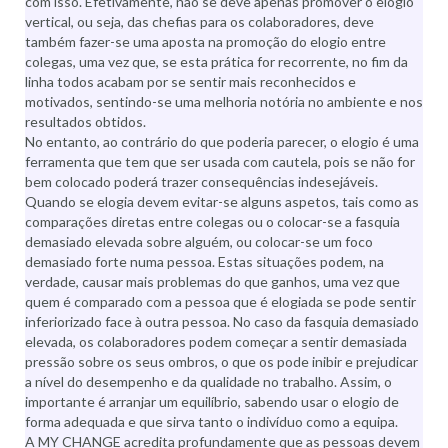
com isso. Efetivamente, não se deve apenas promover o elogio
vertical, ou seja, das chefias para os colaboradores, deve
também fazer-se uma aposta na promoção do elogio entre
colegas, uma vez que, se esta prática for recorrente, no fim da
linha todos acabam por se sentir mais reconhecidos e
motivados, sentindo-se uma melhoria notória no ambiente e nos
resultados obtidos.
No entanto, ao contrário do que poderia parecer, o elogio é uma
ferramenta que tem que ser usada com cautela, pois se não for
bem colocado poderá trazer consequências indesejáveis.
Quando se elogia devem evitar-se alguns aspetos, tais como as
comparações diretas entre colegas ou o colocar-se a fasquia
demasiado elevada sobre alguém, ou colocar-se um foco
demasiado forte numa pessoa. Estas situações podem, na
verdade, causar mais problemas do que ganhos, uma vez que
quem é comparado com a pessoa que é elogiada se pode sentir
inferiorizado face à outra pessoa. No caso da fasquia demasiado
elevada, os colaboradores podem começar a sentir demasiada
pressão sobre os seus ombros, o que os pode inibir e prejudicar
a nível do desempenho e da qualidade no trabalho. Assim, o
importante é arranjar um equilíbrio, sabendo usar o elogio de
forma adequada e que sirva tanto o indivíduo como a equipa.
A MY CHANGE acredita profundamente que as pessoas devem