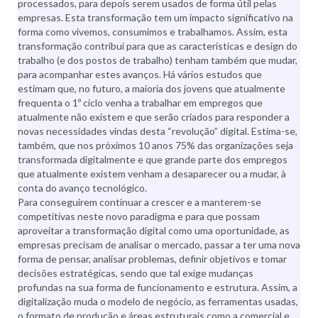
processados, para depois serem usados de forma útil pelas
empresas. Esta transformação tem um impacto significativo na
forma como vivemos, consumimos e trabalhamos. Assim, esta
transformação contribui para que as características e design do
trabalho (e dos postos de trabalho) tenham também que mudar,
para acompanhar estes avanços. Há vários estudos que
estimam que, no futuro, a maioria dos jovens que atualmente
frequenta o 1º ciclo venha a trabalhar em empregos que
atualmente não existem e que serão criados para responder a
novas necessidades vindas desta “revolução” digital. Estima-se,
também, que nos próximos 10 anos 75% das organizações seja
transformada digitalmente e que grande parte dos empregos
que atualmente existem venham a desaparecer ou a mudar, à
conta do avanço tecnológico.
Para conseguirem continuar a crescer e a manterem-se
competitivas neste novo paradigma e para que possam
aproveitar a transformação digital como uma oportunidade, as
empresas precisam de analisar o mercado, passar a ter uma nova
forma de pensar, analisar problemas, definir objetivos e tomar
decisões estratégicas, sendo que tal exige mudanças
profundas na sua forma de funcionamento e estrutura. Assim, a
digitalização muda o modelo de negócio, as ferramentas usadas,
o formato de produção e áreas estruturais como a comercial e