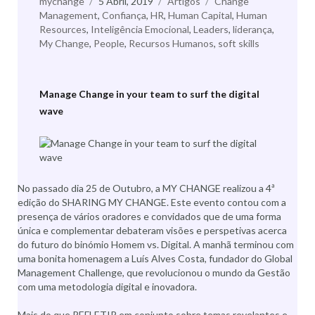
Autor
mychange
Publicado
5 Abril, 2019
Categorias
Artigos
Etiquetas
Change
Management
,
a
Confiança
,
HR
,
Human Capital
,
Human
Resources
,
Inteligência Emocional
,
Leaders
,
liderança
,
My Change
,
People
,
Recursos Humanos
,
soft skills
Manage Change in your team to surf the digital
wave
No passado dia 25 de Outubro, a MY CHANGE realizou a 4ª
edição do SHARING MY CHANGE. Este evento contou com a
presença de vários oradores e convidados que de uma forma
única e complementar debateram visões e perspetivas acerca
do futuro do binómio Homem vs. Digital. A manhã terminou com
uma bonita homenagem a Luís Alves Costa, fundador do Global
Management Challenge, que revolucionou o mundo da Gestão
com uma metodologia digital e inovadora.
Mais do que REFLETIR em conjunto sobre temas revelantes e