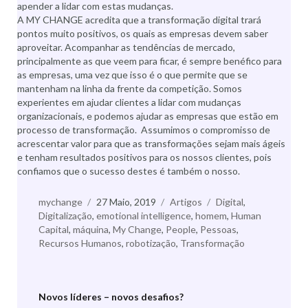
apender a lidar com estas mudanças.
A MY CHANGE acredita que a transformação digital trará
pontos muito positivos, os quais as empresas devem saber
aproveitar. Acompanhar as tendências de mercado,
principalmente as que veem para ficar, é sempre benéfico para
as empresas, uma vez que isso é o que permite que se
mantenham na linha da frente da competição. Somos
experientes em ajudar clientes a lidar com mudanças
organizacionais, e podemos ajudar as empresas que estão em
processo de transformação. Assumimos o compromisso de
acrescentar valor para que as transformações sejam mais ágeis
e tenham resultados positivos para os nossos clientes, pois
confiamos que o sucesso destes é também o nosso.
Autor
mychange
Publicado
27 Maio, 2019
Categorias
Artigos
Etiquetas
Digital
,
Digitalização
,
emotional intelligence
a
,
homem
,
Human
Capital
,
máquina
,
My Change
,
People
,
Pessoas
,
Recursos Humanos
,
robotização
,
Transformação
Novos líderes – novos desafios?