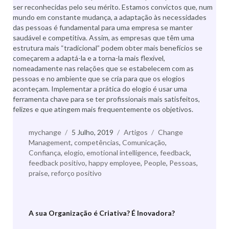
ser reconhecidas pelo seu mérito. Estamos convictos que, num
mundo em constante mudança, a adaptação às necessidades
das pessoas é fundamental para uma empresa se manter
saudável e competitiva. Assim, as empresas que têm uma
estrutura mais “tradicional” podem obter mais benefícios se
começarem a adaptá-la e a torna-la mais flexível,
nomeadamente nas relações que se estabelecem com as
pessoas e no ambiente que se cria para que os elogios
aconteçam. Implementar a prática do elogio é usar uma
ferramenta chave para se ter profissionais mais satisfeitos,
felizes e que atingem mais frequentemente os objetivos.
Autor
mychange
Publicado
5 Julho, 2019
Categorias
Artigos
Etiquetas
Change
Management
,
a
competências
,
Comunicação
,
Confiança
,
elogio
,
emotional intelligence
,
feedback
,
feedback positivo
,
happy employee
,
People
,
Pessoas
,
praise
,
reforço positivo
A sua Organização é Criativa? É Inovadora?