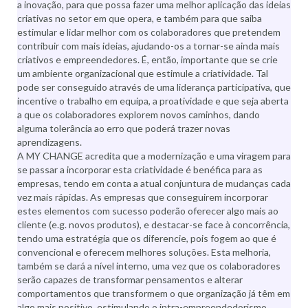
a inovação, para que possa fazer uma melhor aplicação das ideias
criativas no setor em que opera, e também para que saiba
estimular e lidar melhor com os colaboradores que pretendem
contribuir com mais ideias, ajudando-os a tornar-se ainda mais
criativos e empreendedores. É, então, importante que se crie
um ambiente organizacional que estimule a criatividade. Tal
pode ser conseguido através de uma liderança participativa, que
incentive o trabalho em equipa, a proatividade e que seja aberta
a que os colaboradores explorem novos caminhos, dando
alguma tolerância ao erro que poderá trazer novas
aprendizagens.
A MY CHANGE acredita que a modernização e uma viragem para
se passar a incorporar esta criatividade é benéfica para as
empresas, tendo em conta a atual conjuntura de mudanças cada
vez mais rápidas. As empresas que conseguirem incorporar
estes elementos com sucesso poderão oferecer algo mais ao
cliente (e.g. novos produtos), e destacar-se face à concorrência,
tendo uma estratégia que os diferencie, pois fogem ao que é
convencional e oferecem melhores soluções. Esta melhoria,
também se dará a nível interno, uma vez que os colaboradores
serão capazes de transformar pensamentos e alterar
comportamentos que transformem o que organização já têm em
algo mais positivo, estimulando o intra-empreendedorismo.