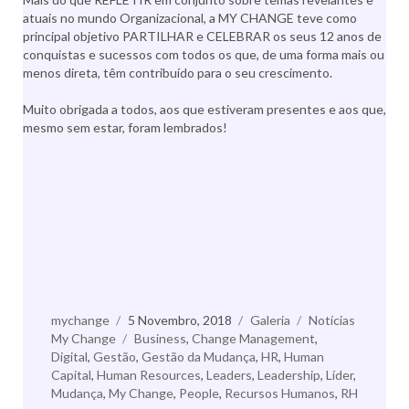
atuais no mundo Organizacional, a MY CHANGE teve como
principal objetivo PARTILHAR e CELEBRAR os seus 12 anos de
conquistas e sucessos com todos os que, de uma forma mais ou
menos direta, têm contribuído para o seu crescimento.
Muito obrigada a todos, aos que estiveram presentes e aos que,
mesmo sem estar, foram lembrados!
Autor
mychange
Publicado
5 Novembro, 2018
Formato
Galeria
Categorias
Notícias
My Change
a
Etiquetas
Business
,
Change Management
,
Digital
,
Gestão
,
Gestão da Mudança
,
HR
,
Human
Capital
,
Human Resources
,
Leaders
,
Leadership
,
Líder
,
Mudança
,
My Change
,
People
,
Recursos Humanos
,
RH