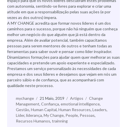
espaço para que os novos líderes descubram estes problemas
com autonomia, sentindo-se livres para explorar e criar uma
atitude em que a responsabilização pelas suas ações (e por
vezes as dos outros) impera.
A MY CHANGE acredita que formar novos líderes é um dos
caminhos para o sucesso, porque não há ninguém que conheça
melhor um negócio do que alguém que já está dentro da
empresa. Além de avaliar potencial, também capacitamos
pessoas para serem mentores de outros e tenham todas as
ferramentas para saber ouvir e pensar como líder inspirador.
Dinamizamos formações para ajudar quem quer melhorar as suas
capacidades e pretende um apoio experiente e especializado.
Prestamos um serviço personalizado às necessidades de cada
empresa e dos seus líderes e desejamos que vejam em nós um
parceiro sábio e de confiança, que as acompanhará com
qualidade neste processo.
Autor
mychange
Publicado
21 Maio, 2019
Categorias
Artigos
Etiquetas
Change
Management
,
a
Confiança
,
emotional intelligence
,
Gestão
,
Human Capital
,
Human Resources
,
Leaders
,
Líder
,
liderança
,
My Change
,
People
,
Pessoas
,
Recursos Humanos
,
trainning