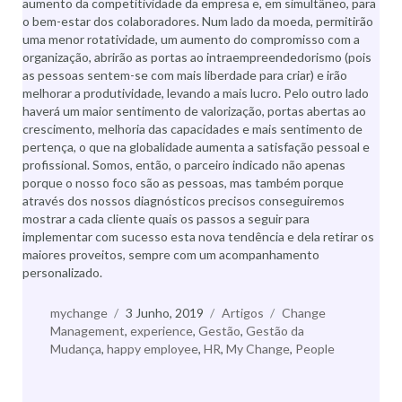
aumento da competitividade da empresa e, em simultâneo, para
o bem-estar dos colaboradores. Num lado da moeda, permitirão
uma menor rotatividade, um aumento do compromisso com a
organização, abrirão as portas ao intraempreendedorismo (pois
as pessoas sentem-se com mais liberdade para criar) e irão
melhorar a produtividade, levando a mais lucro. Pelo outro lado
haverá um maior sentimento de valorização, portas abertas ao
crescimento, melhoria das capacidades e mais sentimento de
pertença, o que na globalidade aumenta a satisfação pessoal e
profissional. Somos, então, o parceiro indicado não apenas
porque o nosso foco são as pessoas, mas também porque
através dos nossos diagnósticos precisos conseguiremos
mostrar a cada cliente quais os passos a seguir para
implementar com sucesso esta nova tendência e dela retirar os
maiores proveitos, sempre com um acompanhamento
personalizado.
Autor
mychange
Publicado
3 Junho, 2019
Categorias
Artigos
Etiquetas
Change
Management
,
a
experience
,
Gestão
,
Gestão da
Mudança
,
happy employee
,
HR
,
My Change
,
People