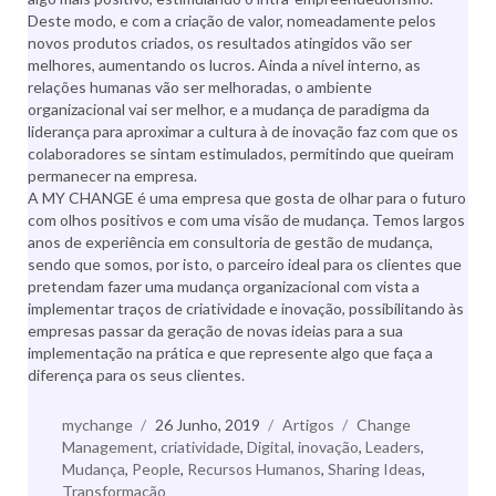
Deste modo, e com a criação de valor, nomeadamente pelos
novos produtos criados, os resultados atingidos vão ser
melhores, aumentando os lucros. Ainda a nível interno, as
relações humanas vão ser melhoradas, o ambiente
organizacional vai ser melhor, e a mudança de paradigma da
liderança para aproximar a cultura à de inovação faz com que os
colaboradores se sintam estimulados, permitindo que queiram
permanecer na empresa.
A MY CHANGE é uma empresa que gosta de olhar para o futuro
com olhos positivos e com uma visão de mudança. Temos largos
anos de experiência em consultoria de gestão de mudança,
sendo que somos, por isto, o parceiro ideal para os clientes que
pretendam fazer uma mudança organizacional com vista a
implementar traços de criatividade e inovação, possibilitando às
empresas passar da geração de novas ideias para a sua
implementação na prática e que represente algo que faça a
diferença para os seus clientes.
Autor
mychange
Publicado
26 Junho, 2019
Categorias
Artigos
Etiquetas
Change
Management
,
a
criatividade
,
Digital
,
inovação
,
Leaders
,
Mudança
,
People
,
Recursos Humanos
,
Sharing Ideas
,
Transformação