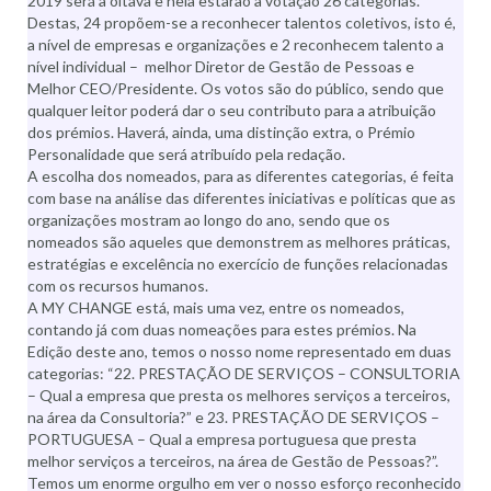
2019 será a oitava e nela estarão a votação 26 categorias.
Destas, 24 propõem-se a reconhecer talentos coletivos, isto é,
a nível de empresas e organizações e 2 reconhecem talento a
nível individual – melhor Diretor de Gestão de Pessoas e
Melhor CEO/Presidente. Os votos são do público, sendo que
qualquer leitor poderá dar o seu contributo para a atribuição
dos prémios. Haverá, ainda, uma distinção extra, o Prémio
Personalidade que será atribuído pela redação.
A escolha dos nomeados, para as diferentes categorias, é feita
com base na análise das diferentes iniciativas e políticas que as
organizações mostram ao longo do ano, sendo que os
nomeados são aqueles que demonstrem as melhores práticas,
estratégias e excelência no exercício de funções relacionadas
com os recursos humanos.
A MY CHANGE está, mais uma vez, entre os nomeados,
contando já com duas nomeações para estes prémios. Na
Edição deste ano, temos o nosso nome representado em duas
categorias: “22. PRESTAÇÃO DE SERVIÇOS – CONSULTORIA
– Qual a empresa que presta os melhores serviços a terceiros,
na área da Consultoria?” e 23. PRESTAÇÃO DE SERVIÇOS –
PORTUGUESA – Qual a empresa portuguesa que presta
melhor serviços a terceiros, na área de Gestão de Pessoas?”.
Temos um enorme orgulho em ver o nosso esforço reconhecido