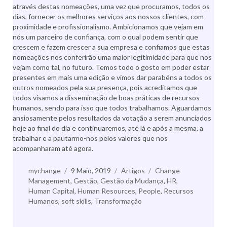
através destas nomeações, uma vez que procuramos, todos os
dias, fornecer os melhores serviços aos nossos clientes, com
proximidade e profissionalismo. Ambicionamos que vejam em
nós um parceiro de confiança, com o qual podem sentir que
crescem e fazem crescer a sua empresa e confiamos que estas
nomeações nos conferirão uma maior legitimidade para que nos
vejam como tal, no futuro. Temos todo o gosto em poder estar
presentes em mais uma edição e vimos dar parabéns a todos os
outros nomeados pela sua presença, pois acreditamos que
todos visamos a disseminação de boas práticas de recursos
humanos, sendo para isso que todos trabalhamos. Aguardamos
ansiosamente pelos resultados da votação a serem anunciados
hoje ao final do dia e continuaremos, até lá e após a mesma, a
trabalhar e a pautarmo-nos pelos valores que nos
acompanharam até agora.
Autor
mychange
Publicado
9 Maio, 2019
Categorias
Artigos
Etiquetas
Change
Management
,
a
Gestão
,
Gestão da Mudança
,
HR
,
Human Capital
,
Human Resources
,
People
,
Recursos
Humanos
,
soft skills
,
Transformação