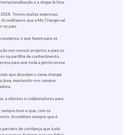
rnacionalização e a vingar lá fora.
 2018. Temos muitas empresas
. Acreditamos que a My Change vai
 no país.
 mudança, o que fazem para se
ação nos nossos projetos e para os
os na partilha de conhecimento,
empresa para que toda a gente possa
nais que abordam o tema change
ta área, mantendo-nos sempre
adora.
 a clientes e colaboradores para
é sempre bom e que, com os
porto. Acreditem sempre que é
m parceiro de confiança que tudo
sso sucesso. Sempre que vos faltar