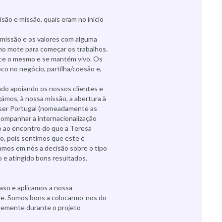
são e missão, quais eram no início
 missão e os valores com alguma
omo mote para começar os trabalhos.
ece o mesmo e se mantém vivo. Os
oco no negócio, partilha/coesão e,
ado apoiando os nossos clientes e
ámos, à nossa missão, a abertura à
e ser Portugal (nomeadamente as
acompanhar a internacionalização
do ao encontro do que a Teresa
o, pois sentimos que este é
mos em nós a decisão sobre o tipo
o e atingido bons resultados.
aso e aplicamos a nossa
ade. Somos bons a colocarmo-nos do
ntemente durante o projeto