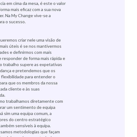
ia em cima da mesa, é este o valor
forma mais eficaz com a sua nova
cer. Na My Change vive-se a
ara o sucesso.
queremos criar nele uma visão de
mais úteis é se nos mantivermos
dades e definirmos com mais
e responder de forma mais rápida e
o trabalho supere as expetativas
mudança e pretendemos que os
 flexibilidade para entender o
 para que os membros da nossa
ada cliente e às suas
da.
omo trabalhamos diretamente com
aurar um sentimento de equipa
 há sim uma equipa comum, a
ores do centro estratégico
ambém sensíveis à equipa.
 usamos metodologias que façam