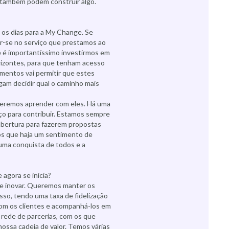
 também podem construir algo.
os dias para a My Change. Se
tir-se no serviço que prestamos ao
e é importantíssimo investirmos em
rizontes, para que tenham acesso
mentos vai permitir que estes
am decidir qual o caminho mais
eremos aprender com eles. Há uma
o para contribuir. Estamos sempre
 abertura para fazerem propostas
os que haja um sentimento de
 uma conquista de todos e a
 agora se inicia?
 e inovar. Queremos manter os
sso, tendo uma taxa de fidelização
om os clientes e acompanhá-los em
 rede de parcerias, com os que
ossa cadeia de valor. Temos várias