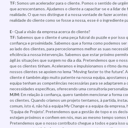
TF:
Somos um acelerador para o cliente. Pomos o sentido de urgênc
que acrescentamos. Ajudamos o cliente a capacitar-se e a lidar de 
realidade. O que nos distingue é a nossa vontade de fazer aconte
realidade do cliente como se fosse a nossa, esse é o ingrediente p
E-
Qual a visão da empresa acerca do cliente?
TF:
Sabemos que o cliente é uma peça fulcral do puzzle e por isso 
confiança e proximidade. Sabemos que a forma como podemos ser 
ao lado dos clientes, para percecionarmos melhor as suas necessi
eficiência a nossa intervenção. Sabemos que estar próximo permit
ágil às situações que surgem no dia a dia. Pretendemos que o noss
que os clientes tinham. Aceleramos e impulsionamos o ritmo da 
nossos clientes se apoiem no lema “Moving faster to the future”. A
cliente é também algo muito patente na nossa equipa, apostamos
equipa tenham as competências necessárias para se adaptarem a c
necessidades especificas, oferecendo uma consultoria personaliza
MJM:
Em relação à confiança, quero também mencionar a forma c
os clientes. Quando criamos um projeto tentamos, à partida, inst
comum, isto é, não há a equipa My Change e a equipa da empresa,
“Equipa de Projeto”. Pretendemos que a gestão de topo e os decis
estejam próximos e confiem em nós, mas ao mesmo tempo somos t
Pretendemos que o nosso contributo chegue a todos e para isso