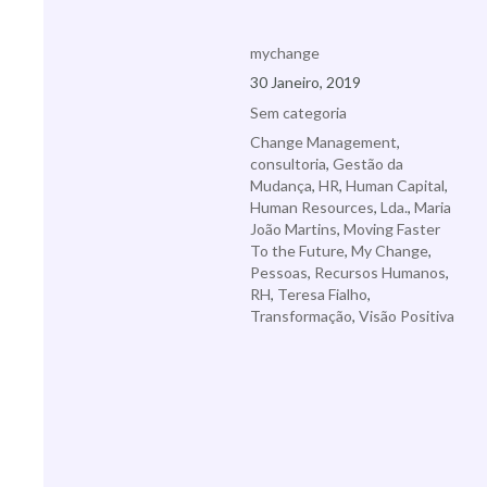
Autor
mychange
Publicado
30 Janeiro, 2019
a
Categorias
Sem categoria
Etiquetas
Change Management
,
consultoria
,
Gestão da
Mudança
,
HR
,
Human Capital
,
Human Resources
,
Lda.
,
Maria
João Martins
,
Moving Faster
To the Future
,
My Change
,
Pessoas
,
Recursos Humanos
,
RH
,
Teresa Fialho
,
Transformação
,
Visão Positiva