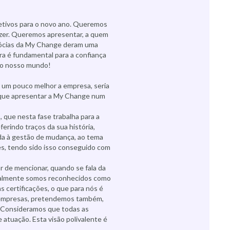
jetivos para o novo ano. Queremos
azer. Queremos apresentar, a quem
s sócias da My Change deram uma
ra é fundamental para a confiança
 no nosso mundo!
r um pouco melhor a empresa, seria
m que apresentar a My Change num
que nesta fase trabalha para a
erindo traços da sua história,
ada à gestão de mudança, ao tema
es, tendo sido isso conseguido com
 de mencionar, quando se fala da
tualmente somos reconhecidos como
s certificações, o que para nós é
 empresas, pretendemos também,
e. Consideramos que todas as
 atuação. Esta visão polivalente é