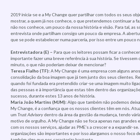
2019 inicia-se e a My Change quer partilhar com todos os seus ob
mostrar, a quem já nos conhece, o que pretendemos continuar a f
não nos conhece, um pouco da nossa história e visão. Para tal, a
entrevista onde partilham consigo um pouco da empresa. A abertu
que se pode estabelecer numa parceria, por isso entre um pouco
Entrevistadora (E) –
Para que os leitores possam ficar a conhece
importante fazer uma breve referência à sua história. Se tivesse
minuto, o que não poderiam deixar de mencionar?
Teresa Fialho (TF):
A My Change é uma empresa com alguns anos, 
consolidação da boa imagem que já tem junto dos seus clientes. Ref
quando foi fundada era pretendido criar-se uma imagem muito lig
das pessoas e à importância que estas têm dentro das organizaçõ
sucesso, durante estes 13 anos de história.
Maria João Martins (MJM):
Algo que também não podemos deixar
My Change, é a confiança que os nossos clientes têm em nós. A
um
Trust Advisory
dentro da área da gestão da mudança, tendo vária
motivo de orgulho. A My Change não se foca apenas nas grandes
com os nossos serviços, ajudar as PME’s a crescer e a expandir-s
organizações são importantes e por isso alargamos o nosso foco de
também algo que nos caracteriza bastante.