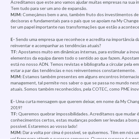
Acreditamos que este ano vamos ajudar muitas empresas na sua inte
Tem tudo para ser um ano de expansão.
MJM:
Começámos bem o ano, também fruto dos investimentos de
decisoras e fundamentais para o país que se apoiam na My Change
ter um papel importante nas transformações que estão a acontecer
E-
Sendo uma empresa que reconhece e acredita na importância da
reinventar e acompanhar as tendências atuais?
TF:
Apostamos muito em dinâmicas internas, para estimular a inov
elementos da equipa darem todo o sentido ao que fazem. Apostam
está no nosso ADN. Temos revistas e bibliografia a circular pela 
estar a par das tendências e nos reinventemos constantemente.
MJM:
Estamos também presentes em alguns encontros internacio
management, tal permite-nos saber o que se passa no mundo nes
atuais. Somos também reconhecidos, pela COTEC, como PME inov
E-
Uma curta mensagem que querem deixar, em nome da My Change,
2019?
TF:
Queremos quebrar impossibilidades. Acreditamos que mudar 
conhecimentos certos, estas mudanças podem ser levadas a bom 
possível. Estaremos ao vosso lado!
MJM:
Dar a volta por cima é possível, se quisermos. Têm em nós u
vai fazer para atingir o sucesso convosco. O vosso sucesso é o no