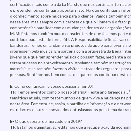
certificações, tais como a da La Marsh, que nos certifica inter
e pretendemos continuar a apostar nisto. Há que continuar a reforç
o conhecimento sobre mudança para o cliente. Vamos também incre
nessa área, mas sempre com a certeza de que o Homem é o fator pr
competências para lidar com as mudanças dentro das organizações
MJM:
Estamos também muito conscientes de que fazemos parte 
contribuir para esta de forma útil. A Responsabilidade Social vai c
bandeiras. Temos em andamento projetos de apoio para jovens, 
interessem pela música. Em parceria com a orquestra da Beira Inte
jovens que queiram aprender música o possam fazer, mediante a c
terem sucesso no aproveitamento. Apoiamos também instituições 
materiais, mas também fazendo visitas e atividades regulares par
pessoas. Sentimo-nos bem com isto e queremos continuar nesta li
E:
Como comunicam o vosso posicionament0?
TF:
Temos eventos como o nosso Sharing – este ano faremos a 5ª 
temáticas atuais, com testemunhos de quem vive a mudança na pri
nesta área. Fomenta-se, assim, a partilha de informação e o netwo
estudantes e outros convidados entusiasmados pelo tema da tra
E-
O que esperar do mercado em 2019?
TF:
Estamos otimistas, acreditamos que a recuperação da economia