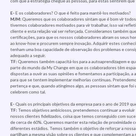
com que a estratégia chegue às pessoas, para estas sentirem que
E-
E os colaboradores? O que é feito para mantê-los motivados?
MJM:
Queremos que os colaboradores sintam que é bom vir todos 
tivermos colaboradores motivados para vir trabalhar, isso vai refle
cliente e esta relação vai ser reforçada. Consideramos também qu
certificações, para que os nossos colaboradores abram os seus ho
ao know-how e procurem sempre inovação. Adquirir estes conheci
tenham uma boa capacidade de observação dos problemas e consig
adequado a seguir.
TF:
Queremos também capacitá-los para a autoaprendizagem e qu
parte do mundo da My Change em que os colaboradores têm espaç
dispostas a ouvir as suas opiniões e fomentamos a participação, a
para que se tentem implementar melhorias contínuas. Pretendem
pertença e que, quando atingimos algo, as pessoas sintam que foi
celebrem como tal.
E-
Quais os principais objetivos da empresa para o ano de 2019 que
TF:
Temos objetivos ambiciosos, pretendemos continuar a evoluir
nossos clientes fidelizados, coisa que temos conseguido com suce
de cerca de 60%. Queremos manter esta relação de proximidade c
diferentes estádios. Temos também o objetivo de reforçar a nossa
partilham a mesma visão sobre os clientes e que complementam a n