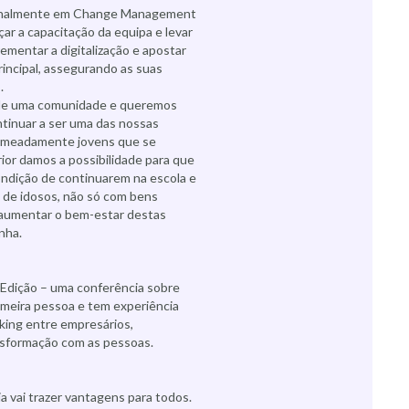
nacionalmente em Change Management
ar a capacitação da equipa e levar
mentar a digitalização e apostar
incipal, assegurando as suas
.
de uma comunidade e queremos
ontinuar a ser uma das nossas
nomeadamente jovens que se
rior damos a possibilidade para que
ondição de continuarem na escola e
de idosos, não só com bens
a aumentar o bem-estar destas
nha.
Edição – uma conferência sobre
meira pessoa e tem experiência
rking entre empresários,
nsformação com as pessoas.
 vai trazer vantagens para todos.