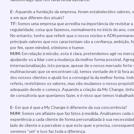
E-
Aquando a fundação da empresa, foram estabelecidos valores, vi
e em que diferem dos atuais?
TF:
Somos uma empresa que acredita na importância de revisitar a
regularidade, coisa que fazemos, normalmente no início do ano, c
No entanto, tenho que referir que o nosso núcleo e ADN perman
principais valores que nos caracterizam são a confiança, ambição, f
por fim, open minded, otimismo e humor.
MJM:
Em relação à missão, esta é clara, pretendemos agir no merc
ajudando-os a lidar com a mudança da melhor forma possível. Agreg
internacionalização, isto porque, apesar de o nosso mercado fort
multinacionais que se encontram cá), temos vontade de ir lá fora 
dos nossos clientes e ajudá-los a consegui-la da melhor forma. In
referiu, revisitámos os valores, mas não mudamos o nosso propósit
adequado desde o começo. Aquando a criação da My Change, tínha
de consultoria que queríamos fazer, e é nisso que temos trabalhad
E-
Em que é que a My Change é diferente da sua concorrência?
MJM:
Somos um alfaiate que faz fatos à medida. Analisamos cada c
experiência a cada cliente de forma personalizada à sua necessid
lado do cliente e a perceber o que este quer e precisa, conseque
seremos “um” e isso faz toda a diferença.