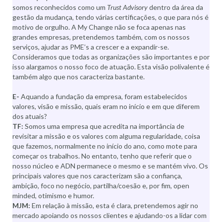
somos reconhecidos como um
Trust Advisory
dentro da área da
gestão da mudança, tendo várias certificações, o que para nós é
motivo de orgulho. A My Change não se foca apenas nas
grandes empresas, pretendemos também, com os nossos
serviços, ajudar as PME’s a crescer e a expandir-se.
Consideramos que todas as organizações são importantes e por
isso alargamos o nosso foco de atuação. Esta visão polivalente é
também algo que nos caracteriza bastante.
E-
Aquando a fundação da empresa, foram estabelecidos
valores, visão e missão, quais eram no início e em que diferem
dos atuais?
TF:
Somos uma empresa que acredita na importância de
revisitar a missão e os valores com alguma regularidade, coisa
que fazemos, normalmente no início do ano, como mote para
começar os trabalhos. No entanto, tenho que referir que o
nosso núcleo e ADN permanece o mesmo e se mantém vivo. Os
principais valores que nos caracterizam são a confiança,
ambição, foco no negócio, partilha/coesão e, por fim, open
minded, otimismo e humor.
MJM:
Em relação à missão, esta é clara, pretendemos agir no
mercado apoiando os nossos clientes e ajudando-os a lidar com