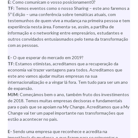
E:
Como comunicam o vosso posicionament0?
TF:
Temos eventos como o nosso Sharing – este ano faremos a
5ª Edição – uma conferência sobre temáticas atuais, com
testemunhos de quem vive a mudança na primeira pessoa e tem
experiência nesta área. Fomenta-se, assim, a partilha de
informação e o networking entre empresários, estudantes e
outros convidados entusiasmados pelo tema da transformação
com as pessoas.
E-
O que esperar do mercado em 2019?
TF:
Estamos otimistas, acreditamos que a recuperação da
economia vai trazer vantagens para todos. Acreditamos que
este ano vamos ajudar muitas empresas na sua
internacionalização e a vingar lá fora. Tem tudo para ser um ano
de expansão.
MJM:
Começámos bem o ano, também fruto dos investimentos
de 2018. Temos muitas empresas decisoras e fundamentais
para o país que se apoiam na My Change. Acreditamos que a My
Change vai ter um papel importante nas transformações que
estão a acontecer no país.
E-
Sendo uma empresa que reconhece e acredita na
importância da mudança, o que fazem para se reinventar e