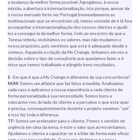
a mudança da melhor forma possível. Agregámos, à nossa
missão, a abertura à internacionalização, isto porque, apesar de
o nosso mercado forte ser Portugal (nomeadamente as
multinacionais que se encontram cá), temos vontade de ir lá fora
acompanhar a internacionalização dos nossos clientes e ajudá-
los a consegui-la da melhor forma. Indo ao encontro do que a
Teresa referiu, revisitámos os valores, mas não mudamos o
nosso propósito, pois sentimos que este é adequado desde o
começo. Aquando a criação da My Change, tínhamos em nós a
decisão sobre o tipo de consultoria que queríamos fazer, e é
nisso que temos trabalhado e atingido bons resultados.
E-
Em que é que a My Change é diferente da sua concorrência?
MJM:
Somos um alfaiate que faz fatos à medida. Analisamos
cada caso e aplicamos a nossa experiência a cada cliente de
forma personalizada à sua necessidade. Somos bons a
colocarmo-nos do lado do cliente e a perceber o que este quer
e precisa, consequentemente durante o projeto seremos “um”
e isso faz toda a diferença.
TF:
Somos um acelerador para o cliente. Pomos o sentido de
urgência em cima da mesa, é este o valor que acrescentamos.
Ajudamos o cliente a capacitar-se e a lidar de forma mais eficaz
com a sua nova realidade. O que nos distingue é a nossa