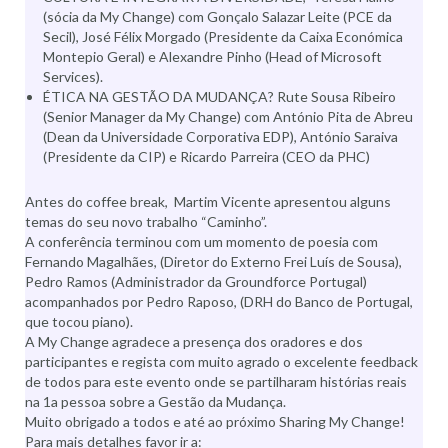
(sócia da My Change) com Gonçalo Salazar Leite (PCE da
Secil), José Félix Morgado (Presidente da Caixa Económica
Montepio Geral) e Alexandre Pinho (Head of Microsoft
Services).
ÉTICA NA GESTÃO DA MUDANÇA? Rute Sousa Ribeiro
(Senior Manager da My Change) com António Pita de Abreu
(Dean da Universidade Corporativa EDP), António Saraiva
(Presidente da CIP) e Ricardo Parreira (CEO da PHC)
Antes do coffee break, Martim Vicente apresentou alguns
temas do seu novo trabalho “Caminho”.
A conferência terminou com um momento de poesia com
Fernando Magalhães, (Diretor do Externo Frei Luís de Sousa),
Pedro Ramos (Administrador da Groundforce Portugal)
acompanhados por Pedro Raposo, (DRH do Banco de Portugal,
que tocou piano).
A My Change agradece a presença dos oradores e dos
participantes e regista com muito agrado o excelente feedback
de todos para este evento onde se partilharam histórias reais
na 1a pessoa sobre a Gestão da Mudança.
Muito obrigado a todos e até ao próximo Sharing My Change!
Para mais detalhes favor ir a: