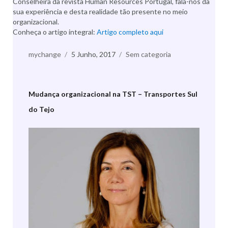
Conselheira da revista Human Resources Portugal, fala-nos da
sua experiência e desta realidade tão presente no meio
organizacional.
Conheça o artigo integral:
Artigo completo aqui
Autor
mychange
Publicado
5 Junho, 2017
Categorias
Sem categoria
a
Mudança organizacional na TST – Transportes Sul
do Tejo