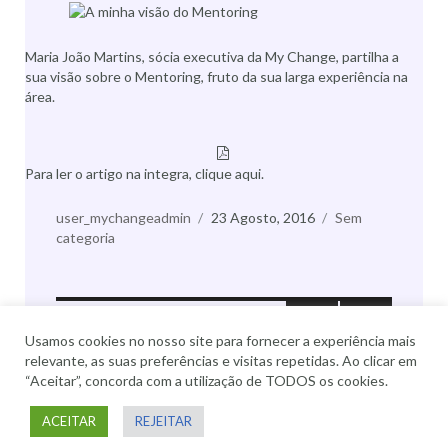
Maria João Martins, sócia executiva da My Change, partilha a
sua visão sobre o Mentoring, fruto da sua larga experiência na
área.
Para ler o artigo na integra, clique aqui.
Autor
user_mychangeadmin
Publicado
23 Agosto, 2016
Categorias
Sem
categoria
a
Paginação
PÁGINA
6
dos
Usamos cookies no nosso site para fornecer a experiência mais
conteúdos
relevante, as suas preferências e visitas repetidas. Ao clicar em
PÁGIN
All rights reserved © My Change
A
“Aceitar”, concorda com a utilização de TODOS os cookies.
ANTER
IOR
ACEITAR
REJEITAR