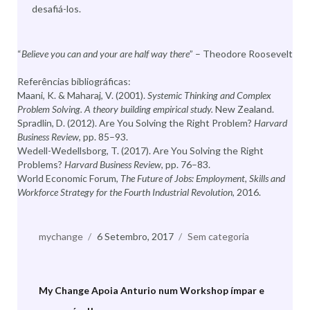
desafiá-los.
“
Believe you can and your are half way there
” – Theodore Roosevelt
Referências bibliográficas:
Maani, K. & Maharaj, V. (2001).
Systemic Thinking and Complex
Problem Solving. A theory building empirical study.
New Zealand.
Spradlin, D. (2012). Are You Solving the Right Problem?
Harvard
Business Review
, pp. 85–93.
Wedell-Wedellsborg, T. (2017). Are You Solving the Right
Problems?
Harvard Business Review
, pp. 76–83.
World Economic Forum,
The Future of Jobs: Employment, Skills and
Workforce Strategy for the Fourth Industrial Revolution
, 2016.
Autor
mychange
Publicado
6 Setembro, 2017
Categorias
Sem categoria
a
My Change Apoia Anturio num Workshop ímpar e