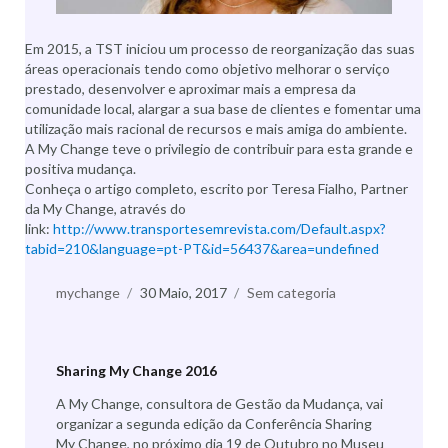
Em 2015, a TST iniciou um processo de reorganização das suas
áreas operacionais tendo como objetivo melhorar o serviço
prestado, desenvolver e aproximar mais a empresa da
comunidade local, alargar a sua base de clientes e fomentar uma
utilização mais racional de recursos e mais amiga do ambiente.
A My Change teve o privilegio de contribuir para esta grande e
positiva mudança.
Conheça o artigo completo, escrito por Teresa Fialho, Partner
da My Change, através do
link:
http://www.transportesemrevista.com/Default.aspx?
tabid=210&language=pt-PT&id=56437&area=undefined
Autor
mychange
Publicado
30 Maio, 2017
Categorias
Sem categoria
a
Sharing My Change 2016
A My Change, consultora de Gestão da Mudança, vai
organizar a segunda edição da Conferência Sharing
My Change, no próximo dia 19 de Outubro no Museu