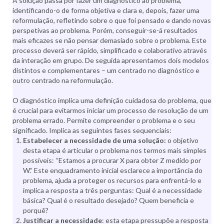
A solução passa por fazer um diagnóstico ao problema,
identificando-o de forma objetiva e clara e, depois, fazer uma
reformulação, refletindo sobre o que foi pensado e dando novas
perspetivas ao problema. Porém, conseguir-se-á resultados
mais eficazes se não pensar demasiado sobre o problema. Este
processo deverá ser rápido, simplificado e colaborativo através
da interação em grupo. De seguida apresentamos dois modelos
distintos e complementares – um centrado no diagnóstico e
outro centrado na reformulação.
O diagnóstico implica uma definição cuidadosa do problema, que
é crucial para evitarmos iniciar um processo de resolução de um
problema errado. Permite compreender o problema e o seu
significado. Implica as seguintes fases sequenciais:
Estabelecer a necessidade de uma solução:
o objetivo
desta etapa é articular o problema nos termos mais simples
possíveis: “Estamos a procurar X para obter Z medido por
W.” Este enquadramento inicial esclarece a importância do
problema, ajuda a proteger os recursos para enfrentá-lo e
implica a resposta a três perguntas: Qual é a necessidade
básica? Qual é o resultado desejado? Quem beneficia e
porquê?
Justificar a necessidade
: esta etapa pressupõe a resposta