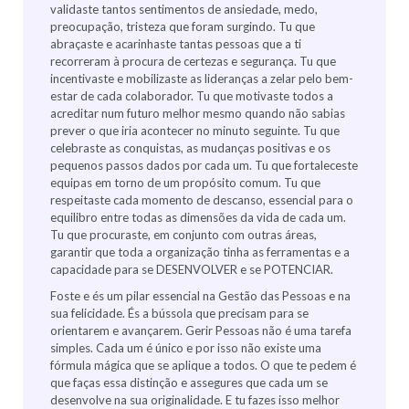
validaste tantos sentimentos de ansiedade, medo,
preocupação, tristeza que foram surgindo. Tu que
abraçaste e acarinhaste tantas pessoas que a ti
recorreram à procura de certezas e segurança. Tu que
incentivaste e mobilizaste as lideranças a zelar pelo bem-
estar de cada colaborador. Tu que motivaste todos a
acreditar num futuro melhor mesmo quando não sabias
prever o que iria acontecer no minuto seguinte. Tu que
celebraste as conquistas, as mudanças positivas e os
pequenos passos dados por cada um. Tu que fortaleceste
equipas em torno de um propósito comum. Tu que
respeitaste cada momento de descanso, essencial para o
equilibro entre todas as dimensões da vida de cada um.
Tu que procuraste, em conjunto com outras áreas,
garantir que toda a organização tinha as ferramentas e a
capacidade para se DESENVOLVER e se POTENCIAR.
Foste e és um pilar essencial na Gestão das Pessoas e na
sua felicidade. És a bússola que precisam para se
orientarem e avançarem. Gerir Pessoas não é uma tarefa
simples. Cada um é único e por isso não existe uma
fórmula mágica que se aplique a todos. O que te pedem é
que faças essa distinção e assegures que cada um se
desenvolve na sua originalidade. E tu fazes isso melhor