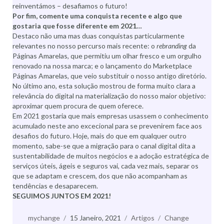
reinventámos – desafiamos o futuro!
Por fim, comente uma conquista recente e algo que
gostaria que fosse diferente em 2021…
Destaco não uma mas duas conquistas particularmente
relevantes no nosso percurso mais recente: o
rebranding
da
Páginas Amarelas, que permitiu um olhar fresco e um orgulho
renovado na nossa marca; e o lançamento do Marketplace
Páginas Amarelas, que veio substituir o nosso antigo diretório.
No último ano, esta solução mostrou de forma muito clara a
relevância do digital na materialização do nosso maior objetivo:
aproximar quem procura de quem oferece.
Em 2021 gostaria que mais empresas usassem o conhecimento
acumulado neste ano excecional para se prevenirem face aos
desafios do futuro. Hoje, mais do que em qualquer outro
momento, sabe-se que a migração para o canal digital dita a
sustentabilidade de muitos negócios e a adoção estratégica de
serviços úteis, ágeis e seguros vai, cada vez mais, separar os
que se adaptam e crescem, dos que não acompanham as
tendências e desaparecem.
SEGUIMOS JUNTOS EM 2021!
Autor
mychange
Publicado
15 Janeiro, 2021
Categorias
Artigos
Etiquetas
Change