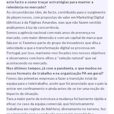
este facto e como traçar estratégias para manter a
relevância no mercado?
As circunstâncias têm, de facto, contribuído para o surgimento
de
players
novos, com propostas de valor em Marketing Digital
idênticas à da Páginas Amarelas, mas que não fazem sentido
analisarmos à luz da concorrência.
Somos a agência nacional com mais anos de presença no
mercado, com maior dimensão e com um capital de marca que
fala por si. Fazemos parte do grupo de inovadores que dita a
velocidade a que a transformação digital se processa em
Portugal, por isso, mantemo-nos focados nos nossos objetivos
e observamos com bons olhos a “seleção natural” que vai
acontecendo no mercado.
Nos últimos tempos, já com a pandemia, o que mudou no
vosso formato de trabalho e na organização PA em geral?
Fomos das primeiras empresas a fazer a transição total da
equipa para o teletrabalho, assim que foi anunciado que o país ia
entrar em confinamento e ainda antes de se ter uma noção do
impacto da situação.
Para a maior parte da estrutura a mudança foi bastante rápida e
eficaz; no caso da equipa comercial, que historicamente
trabalhava em regime de
field-force
, diretamente no terreno, fez-
se a transição para a venda não presencial, garantindo a