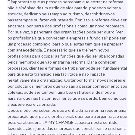
É importante que as pessoas percebam que entrar na reforma
não é sinónimo de um estilo de vida parado, podendo voltar a
estudar, dedicar o seu tempo ao turismo, descobrir novos
passatempos ou fazer voluntariado. Por isto, a reforma deve ser
encarada, por parte dos profissionais como um novo recomeço.
Por sua vez, o panorama das organizações pode ser outro. Ver
os profissionais que conhecem a empresa a fundo sair pode ser
um processo complexo, para o qual estas têm que se preparar
com antecedência. É necessário que se treinem novos
profissionais para ocupar as funções que vão ser abandonadas
pelos membros que vão entrar na reforma. Dar a conhecer
processos, clientes e formas de trabalhar pode ser fundamental
para que esta transição seja facilitada e não impacte
negativamente a organização. Optar por formar novos líderes e
por colocar os membros que vão sair a passar conhecimento aos
colegas, pode ser também uma boa estratégia, de modo a
garantir que não há conhecimento que se perde, bem como que
a experiência é valorizada.
Deste modo, percebemos que a entrada na reforma requer uma
preparação quer para o profissional, quer para a organização que
este vai abandonar. A MY CHANGE capacita neste sentido,
fazendo ações junto das empresas que sensibilizam e ensinam a
lidar com estes processos de mudança. Esta é uma mudança