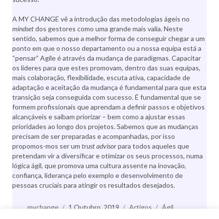
A MY CHANGE vê a introdução das metodologias ágeis no
mindset
dos gestores como uma grande mais valia. Neste
sentido, sabemos que a melhor forma de conseguir chegar a um
ponto em que o nosso departamento ou a nossa equipa está a
“pensar” Agile é através da mudança de paradigmas. Capacitar
os líderes para que estes promovam, dentro das suas equipas,
mais colaboração, flexibilidade, escuta ativa, capacidade de
adaptação e aceitação da mudança é fundamental para que esta
transição seja conseguida com sucesso. É fundamental que se
formem profissionais que aprendam a definir passos e objetivos
alcançáveis e saibam priorizar – bem como a ajustar essas
prioridades ao longo dos projetos. Sabemos que as mudanças
precisam de ser preparadas e acompanhadas, por isso
propomos-mos ser um
trust advisor
para todos aqueles que
pretendam vir a diversificar e otimizar os seus processos, numa
lógica ágil, que promova uma cultura assente na inovação,
confiança, liderança pelo exemplo e desenvolvimento de
pessoas cruciais para atingir os resultados desejados.
Autor
mychange
Publicado
1 Outubro, 2019
Categorias
Artigos
Etiquetas
Ágil
,
Agile
,
Change Management
a
,
Gestão da Mudança
,
HR
,